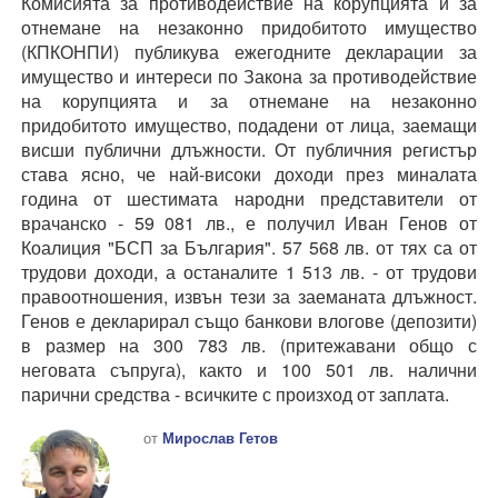
Комисията за противодействие на корупцията и за
отнемане на незаконно придобитото имущество
(КПКОНПИ) публикува ежегодните декларации за
имущество и интереси по Закона за противодействие
на корупцията и за отнемане на незаконно
придобитото имущество, подадени от лица, заемащи
висши публични длъжности. От публичния регистър
става ясно, че най-високи доходи през миналата
година от шестимата народни представители от
врачанско - 59 081 лв., е получил Иван Генов от
Коалиция "БСП за България". 57 568 лв. от тях са от
трудови доходи, а останалите 1 513 лв. - от трудови
правоотношения, извън тези за заеманата длъжност.
Генов е декларирал също банкови влогове (депозити)
в размер на 300 783 лв. (притежавани общо с
неговата съпруга), както и 100 501 лв. налични
парични средства - всичките с произход от заплата.
от
Мирослав Гетов