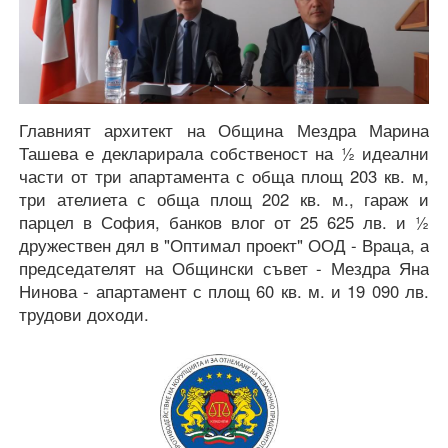
Главният архитект на Община Мездра Марина
Ташева е декларирала собственост на ½ идеални
части от три апартамента с обща площ 203 кв. м,
три ателиета с обща площ 202 кв. м., гараж и
парцел в София, банков влог от 25 625 лв. и ½
дружествен дял в "Оптимал проект" ООД - Враца, а
председателят на Общински съвет - Мездра Яна
Нинова - апартамент с площ 60 кв. м. и 19 090 лв.
трудови доходи.