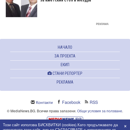
РЕКЛАМА
НАЧАЛО
ЗА ПРОЕКТА
ЕКИП
СТАНИ РЕПОРТЕР
РЕКЛАМА
Контакти
Facebook
RSS
© MediaNews.BG. Всички права запазени.
Общи условия за ползване
.
×
Този сайт използва БИСКВИТКИ (cookies).Като продължавате да
Powered and owned by Intersat Ltd.
използвате този сайт, вие се СЪГЛАСЯВАТЕ с използваните от