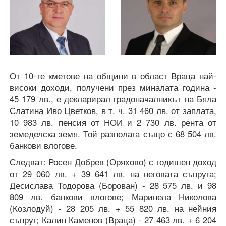
От 10-те кметове на общини в област Враца най-
високи доходи, получени през миналата година -
45 179 лв., е декларирал градоначалникът на Бяла
Слатина Иво Цветков, в т. ч. 31 460 лв. от заплата,
10 983 лв. пенсия от НОИ и 2 730 лв. рента от
земеделска земя. Той разполага също с 68 504 лв.
банкови влогове.
Следват: Росен Добрев (Оряхово) с годишен доход
от 29 060 лв. + 39 641 лв. на неговата съпруга;
Десислава Тодорова (Борован) - 28 575 лв. и 98
809 лв. банкови влогове; Маринела Николова
(Козлодуй) - 28 205 лв. + 55 820 лв. на нейния
съпруг; Калин Каменов (Враца) - 27 463 лв. + 6 204