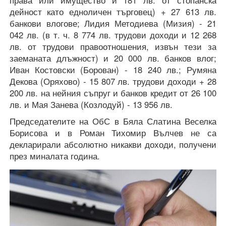
права или имущество и 181 лв. от стопанска
дейност като едноличен търговец) + 27 613 лв.
банкови влогове; Лидия Методиева (Мизия) - 21
042 лв. (в т. ч. 8 774 лв. трудови доходи и 12 268
лв. от трудови правоотношения, извън тези за
заеманата длъжност) и 20 000 лв. банков влог;
Иван Костовски (Борован) - 18 240 лв.; Румяна
Декова (Оряхово) - 15 807 лв. трудови доходи + 28
200 лв. на нейния съпруг и банков кредит от 26 100
лв. и Мая Занева (Козлодуй) - 13 956 лв.
Председателите на ОбС в Бяла Слатина Веселка
Борисова и в Роман Тихомир Вълчев не са
декларирали абсолютно никакви доходи, получени
през миналата година.