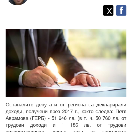
Twitt
Споделете
X
F
Останалите депутати от региона са декларирали
доходи, получени през 2017 г., както следва: Петя
Аврамова (ГЕРБ) - 51 946 лв. (в т. ч. 50 760 лв. от
трудови доходи и 1 186 лв. от трудови
правоотношения, извън тези за заеманата