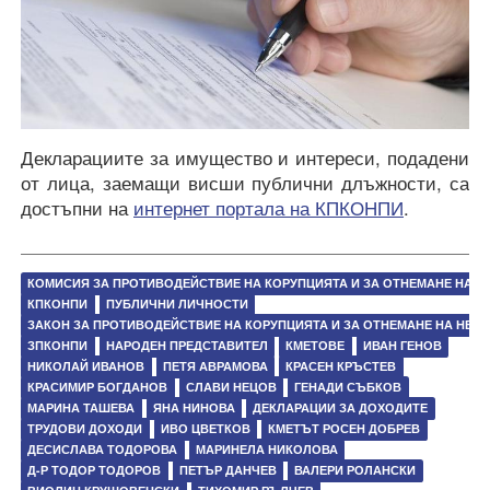
Декларациите за имущество и интереси, подадени
от лица, заемащи висши публични длъжности, са
достъпни на
интернет портала на КПКОНПИ
.
КОМИСИЯ ЗА ПРОТИВОДЕЙСТВИЕ НА КОРУПЦИЯТА И ЗА ОТНЕМАНЕ НА
КПКОНПИ
ПУБЛИЧНИ ЛИЧНОСТИ
ЗАКОН ЗА ПРОТИВОДЕЙСТВИЕ НА КОРУПЦИЯТА И ЗА ОТНЕМАНЕ НА НЕ
ЗПКОНПИ
НАРОДЕН ПРЕДСТАВИТЕЛ
КМЕТОВЕ
ИВАН ГЕНОВ
НИКОЛАЙ ИВАНОВ
ПЕТЯ АВРАМОВА
КРАСЕН КРЪСТЕВ
КРАСИМИР БОГДАНОВ
СЛАВИ НЕЦОВ
ГЕНАДИ СЪБКОВ
МАРИНА ТАШЕВА
ЯНА НИНОВА
ДЕКЛАРАЦИИ ЗА ДОХОДИТЕ
ТРУДОВИ ДОХОДИ
ИВО ЦВЕТКОВ
КМЕТЪТ РОСЕН ДОБРЕВ
ДЕСИСЛАВА ТОДОРОВА
МАРИНЕЛА НИКОЛОВА
Д-Р ТОДОР ТОДОРОВ
ПЕТЪР ДАНЧЕВ
ВАЛЕРИ РОЛАНСКИ