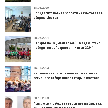
28.04.2025
Определиха новите заплати на кметовете в
община Мездра
28.06.2024
Отборът на СУ „Иван Вазов“ - Мездра стана
победител в „Патриотични игри 2024“
16.11.2023
Национална конференция за развитие на
регионите събира инвеститори и кметове
30.10.2023
Аспарухов и Събков за втори път на балотаж
за кметския стол в Мездра