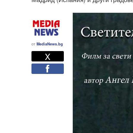
от
MediaNews.bg
Twitter
Споделете
X
Facebook