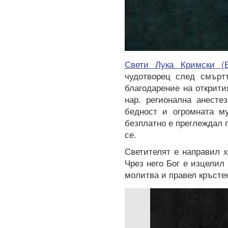
Свети Лука Кримски (В
чудотворец след смърт
благодарение на открити
нар. регионална анесте
бедност и огромната м
безплатно е преглеждал 
се.
Светителят е направил 
Чрез него Бог е изцелил
молитва и правел кръстен