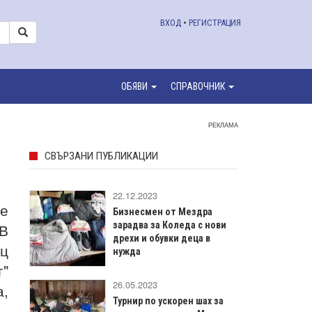
ВХОД
•
РЕГИСТРАЦИЯ
ОБЯВИ
СПРАВОЧНИК
РЕКЛАМА
СВЪРЗАНИ ПУБЛИКАЦИИ
22.12.2023
де
Бизнесмен от Мездра
 В
зарадва за Коледа с нови
дрехи и обувки деца в
ц
нужда
г"
26.05.2023
а,
Турнир по ускорен шах за