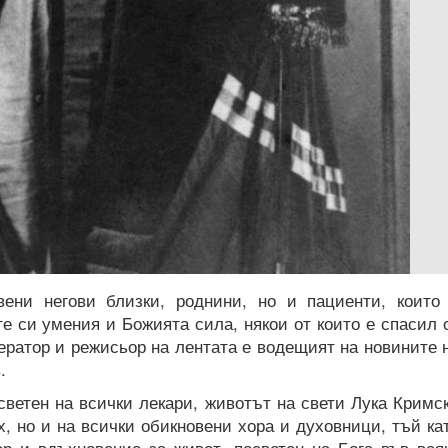
ени негови близки, роднини, но и пациенти, които
е си умения и Божията сила, някои от които е спасил 
ператор и режисьор на лентата е водещият на новините 
.
ветен на всички лекари, животът на свети Лука Кримс
х, но и на всички обикновени хора и духовници, тъй ка
р и вдъхновение за живот, посветен на Бога във вся