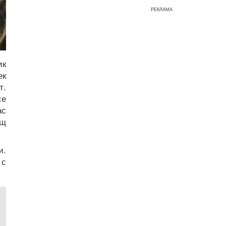
РЕКЛАМА
ик
ек
т.
се
ас
ещ
и.
 с