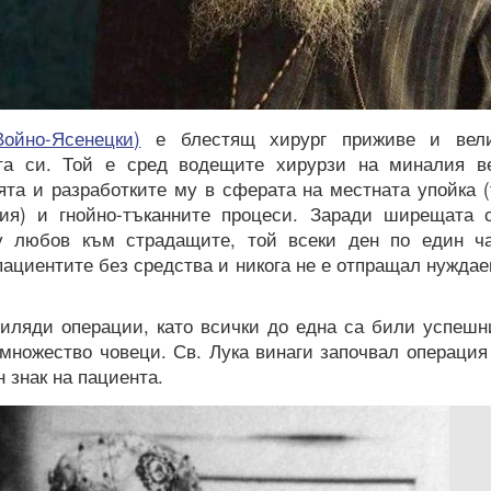
ойно-Ясенецки)
е блестящ хирург приживе и вел
та си. Той е сред водещите хирурзи на миналия в
ята и разработките му в сферата на местната упойка (
зия) и гнойно-тъканните процеси. Заради ширещата 
у любов към страдащите, той всеки ден по един ч
пациентите без средства и никога не е отпращал нужда
хиляди операции, като всички до една са били успешн
 множество човеци. Св. Лука винаги започвал операция
 знак на пациента.