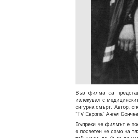
Във филма са представ
излекувал с медицинскит
сигурна смърт. Автор, о
"TV Европа" Ангел Бончев
Въпреки че филмът е пос
e посветен не само на тя
той може да бъде приме