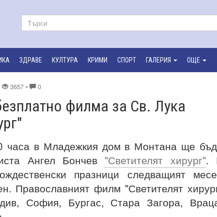
ИКА
ЗДРАВЕ
КУЛТУРА
КРИМИ
СПОРТ
ГАЛЕРИЯ
ОЩЕ
•
3657 •
0
езплатно филма за Св. Лука
ург"
00 часа в Младежкия дом в Монтана ще бъ
листа Ангел Бончев
"Светителят хирург"
.
ождественски празници следващият месе
ен. Православният филм "Светителят хирур
див, София, Бургас, Стара Загора, Врац
.