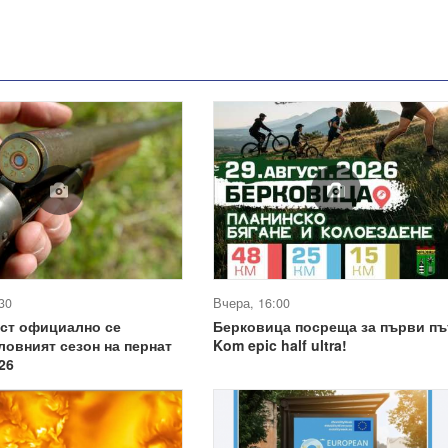
30
Вчера, 16:00
уст официално се
Берковица посреща за първи пъ
ловният сезон на пернат
Kom epic half ultra!
26