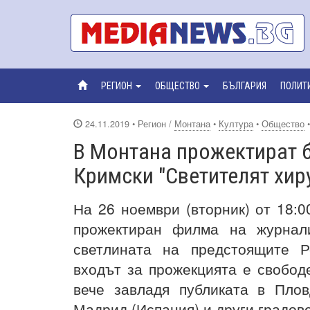
РЕГИОН
ОБЩЕСТВО
БЪЛГАРИЯ
ПОЛИТ
24.11.2019
• Регион /
Монтана
•
Култура
•
Общество
В Монтана прожектират б
Кримски "Светителят хир
На 26 ноември (вторник) от 18:
прожектиран филма на журна
светлината на предстоящите Р
входът за прожекцията е свобод
вече завладя публиката в Плов
Мадрид (Испания) и други градове