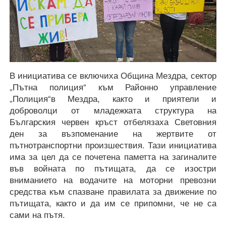
В инициатива се включиха Община Мездра, сектор
„Пътна полиция“ към Районно управление
„Полиция“в Мездра, както и приятели и
доброволци от младежката структура на
Българския червен кръст отбелязаха Световния
ден за възпоменание на жертвите от
пътнотранспортни произшествия. Тази инициатива
има за цел да се почетена паметта на загиналите
във войната по пътищата, да се изостри
вниманието на водачите на моторни превозни
средства към спазване правилата за движение по
пътищата, както и да им се припомни, че не са
сами на пътя.