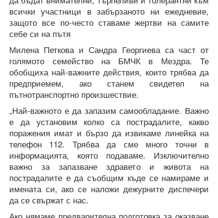
всички участници в забързаното ни ежедневие,
защото все по-често ставаме жертви на самите
себе си на пътя
Милена Петкова и Сандра Георгиева са част от
голямото семейство на БМЧК в Мездра. Те
обобщиха най-важните действия, които трябва да
предприемем, ако станем свидетел на
пътнотранспортно произшествие.
„Най-важното е да запазим самообладание. Важно
е да установим колко са пострадалите, какво
поражения имат и бързо да извикаме линейка на
телефон 112. Трябва да сме много точни в
информацията, която подаваме. Изключително
важно за запазване здравето и живота на
пострадалите е да съобщим къде се намираме и
имената си, ако се наложи дежурните диспечери
да се свържат с нас.
Ако нямаме предварителна подготовка за оказване