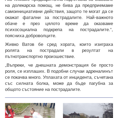
на долекарска помощ, не бива да предприемаме
самоинициативни действия, защото те могат да се
окажат фатални за пострадалите. Най-важното
обаче е през цялото време да оказваме
психосоциална подкрепа на пострадалите.“,
поясниха доброволците.
Живко Ватов бе сред хората, които изиграха
ролята на пострадали в резултат на
пътнотранспортно произшествие.
„Въпреки, че днешната демонстрация бе просто
роля, се изплаших. В подобни случаи адреналинът
се покачва много. Уплахата от инцидента, съчетана
със силната болка, може да бъде пагубна за
общото състояние на пострадалите.