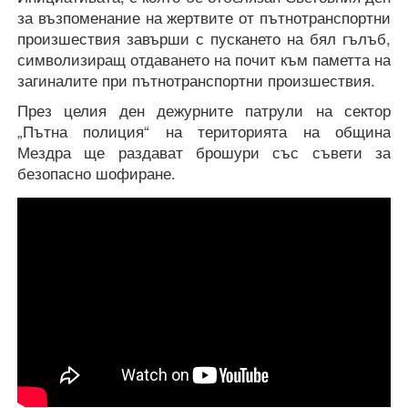
за възпоменание на жертвите от пътнотранспортни
произшествия завърши с пускането на бял гълъб,
символизиращ отдаването на почит към паметта на
загиналите при пътнотранспортни произшествия.
През целия ден дежурните патрули на сектор
„Пътна полиция“ на територията на община
Мездра ще раздават брошури със съвети за
безопасно шофиране.