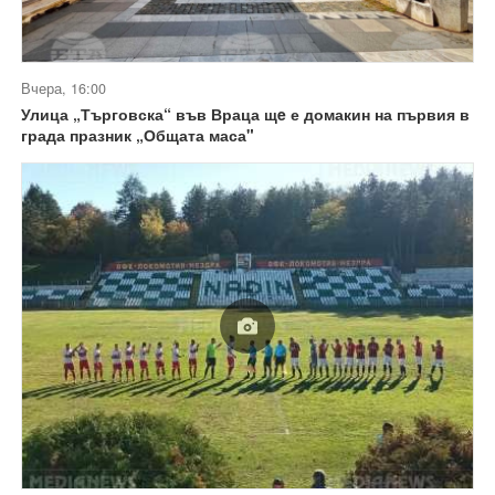
Вчера, 16:00
Улица „Търговска“ във Враца щe е домакин на първия в
града празник „Общата маса"