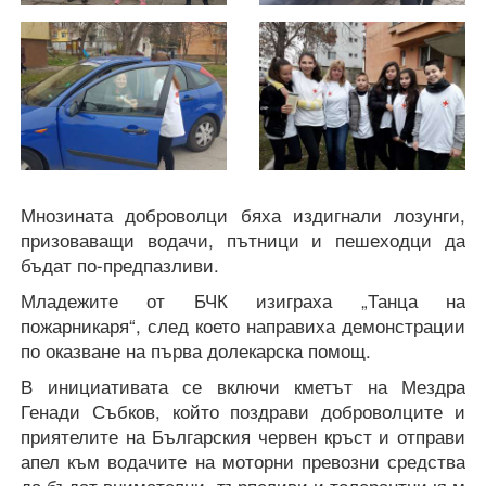
Мнозината доброволци бяха издигнали лозунги,
призоваващи водачи, пътници и пешеходци да
бъдат по-предпазливи.
Младежите от БЧК изиграха „Танца на
пожарникаря“, след което направиха демонстрации
по оказване на първа долекарска помощ.
В инициативата се включи кметът на Мездра
Генади Събков, който поздрави доброволците и
приятелите на Българския червен кръст и отправи
апел към водачите на моторни превозни средства
да бъдат внимателни, търпеливи и толерантни към