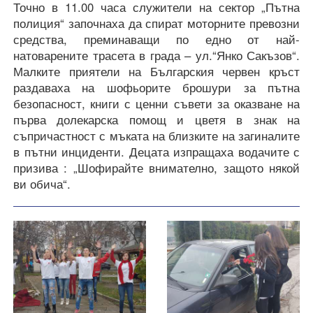
Точно в 11.00 часа служители на сектор „Пътна
полиция“ започнаха да спират моторните превозни
средства, преминаващи по едно от най-
натоварените трасета в града – ул.“Янко Сакъзов“.
Малките приятели на Българския червен кръст
раздаваха на шофьорите брошури за пътна
безопасност, книги с ценни съвети за оказване на
първа долекарска помощ и цветя в знак на
съпричастност с мъката на близките на загиналите
в пътни инциденти. Децата изпращаха водачите с
призива : „Шофирайте внимателно, защото някой
ви обича“.