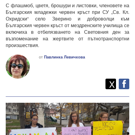
С флашмоб, цветя, брошури и листовки, членовете на
Българския младежки червен кръст при СУ „Св. Кл.
Охридски“ село Зверино и доброволци към
Българския червен кръст от мездренските училища се
включиха в отбелязването на Световния ден за
възпоменание на жертвите от пътнотранспортни
произшествия.
от
Павлинка Левичкова
Twitt
Споделете
X
F