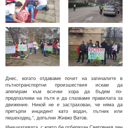
Днес, когато отдаваме почит на загиналите в
пътнотранспортни произшествия искам да
апелирам към всички хора да бъдем по-
предпазливи на пътя и да спазваме правилата за
движение. Никой не е застрахован, че няма да
претърпи инцидент като водач, пътник или
пешеходец.“, допълни Живко Ватов.
Инициативата, с която бе отбелязан Световния ден