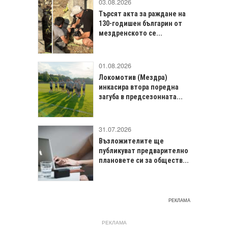
03.08.2026
Търсят акта за раждане на
130-годишен българин от
мездренското се...
01.08.2026
Локомотив (Мездра)
инкасира втора поредна
загуба в предсезонната...
31.07.2026
Възложителите ще
публикуват предварително
плановете си за обществ...
РЕКЛАМА
РЕКЛАМА