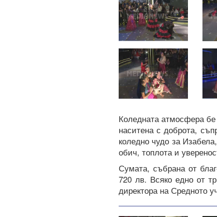
Коледната атмосфера бе 
наситена с доброта, съп
коледно чудо за Изабела,
обич, топлота и уверенос
Сумата, събрана от благ
720 лв. Всяко едно от т
директора на Средното у