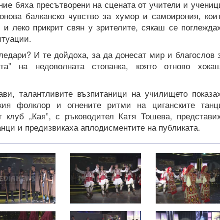
ние бяха пресътворени на сцената от учители и учениц
 онова балканско чувство за хумор и самоирония, кои
 и леко прикрит свян у зрителите, сякаш се поглежда
итуации.
оледари? И те дойдоха, за да донесат мир и благослов 
та” на недоволната стопанка, която отново хока
ави, талантливите възпитаници на училището показа
ския фолклор и огнените ритми на циганските танц
т клуб „Кая”, с ръководител Катя Тошева, представи
нци и предизвикаха аплодисментите на публиката.