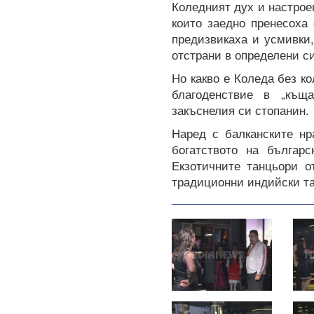
Коледният дух и настрое
които заедно пренесоха
предизвикаха и усмивки,
отстрани в определени с
Но какво е Коледа без к
благоденствие в „къща
закъснелия си стопанин.
Наред с балканските нр
богатството на българ
Екзотичните танцьори о
традиционни индийски та