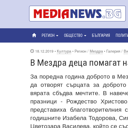
РЕГИОН
ОБЩЕСТВО
БЪЛГАРИЯ
ПОЛИТ
18.12.2019
•
Култура
• Регион /
Мездра
• Галерия /
В
В Мездра деца помагат н
За поредна година доброто в Мезд
да
отворят сърцата за доброт
вярата сбъдва мечтите. В навеч
празници - Рождество Христов
представиха благотворителния 
годишните Изабела Тодорова, Си
Цветозара Василева, който се със