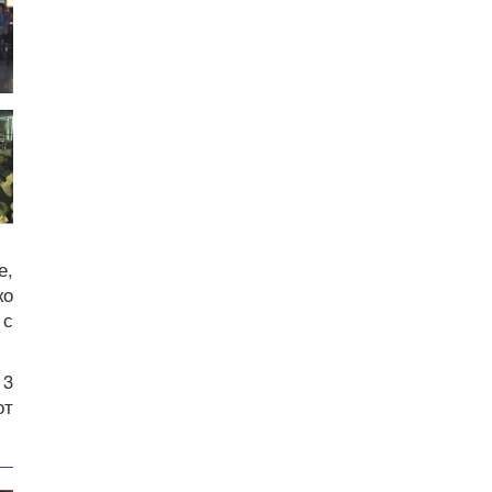
е,
ко
 с
 3
от