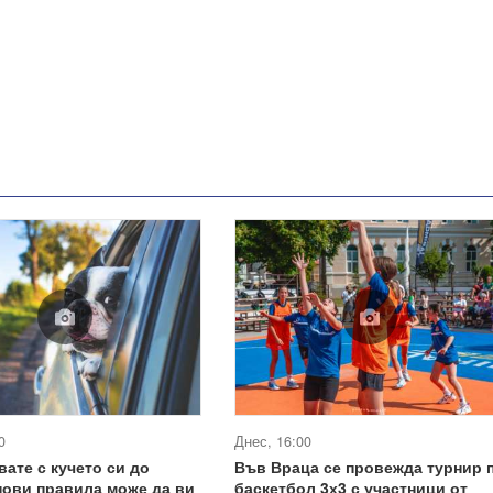
0
Днес, 16:00
вате с кучето си до
Във Враца се провежда турнир 
нови правила може да ви
баскетбол 3х3 с участници от