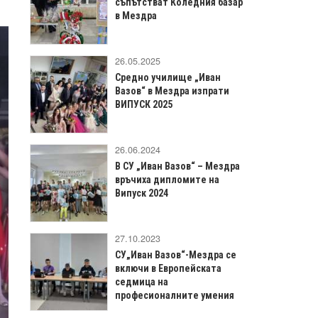
съпътстват Коледния базар
в Мездра
26.05.2025
Средно училище „Иван
Вазов“ в Мездра изпрати
ВИПУСК 2025
26.06.2024
В СУ „Иван Вазов“ – Мездра
връчиха дипломите на
Випуск 2024
27.10.2023
СУ„Иван Вазов“-Мездра се
включи в Европейската
седмица на
професионалните умения