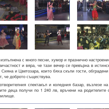
изпълнена с много песни, хумор и празнично настроени
ричастност и вяра, че тази вечер се превърна в истинс
 Сияна и Цветозара, които бяха скъпи гости, обградени
т, че доброто съществува.
отворителния спектакъл и коледния базар, възлезе на
рите деца получи по 1 240 лв, връчени на родителите 
чилище.