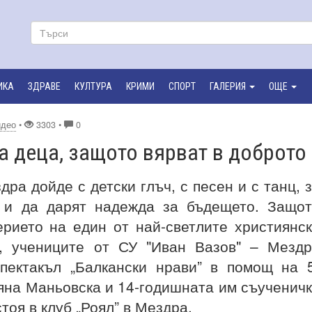
ИКА
ЗДРАВЕ
КУЛТУРА
КРИМИ
СПОРТ
ГАЛЕРИЯ
ОЩЕ
идео
•
3303 •
0
а деца, защото вярват в доброто
ра дойде с детски глъч, с песен и с танц, 
о и да дарят надежда за бъдещето. Защо
ерието на един от най-светлите християнс
о, учениците от СУ "Иван Вазов" – Мезд
спектакъл „Балкански нрави” в помощ на 
яна Маньовска и 14-годишната им съученич
тоя в клуб „Роял” в Мездра.