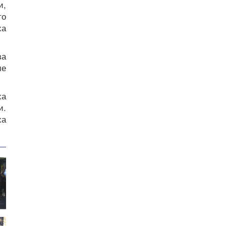
и,
то
ха
за
ше
ха
и.
ха