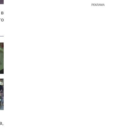
РЕКЛАМА
 в
то
в,