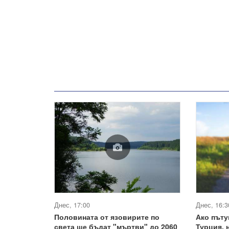
Днес, 17:00
Днес, 16:3
Половината от язовирите по
Ако пъту
света ще бъдат "мъртви" до 2060
Турция, 