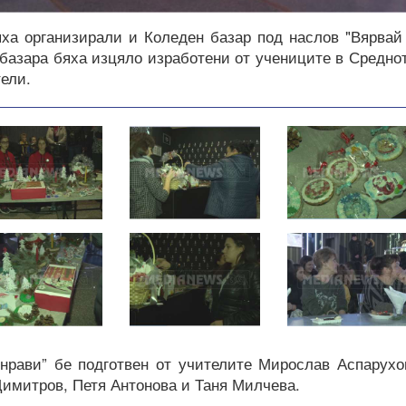
ха организирали и Коледен базар под наслов "Вярвай
 базара бяха изцяло изработени от учениците в Средно
ели.
 нрави” бе подготвен от учителите Мирослав Аспарухо
имитров, Петя Антонова и Таня Милчева.