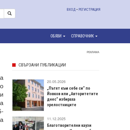
ВХОД
•
РЕГИСТРАЦИЯ
ОБЯВИ
СПРАВОЧНИК
РЕКЛАМА
СВЪРЗАНИ ПУБЛИКАЦИИ
за
20.05.2026
то
„Пътят към себе си“ по
ки
Йовков или „Авторитетите
днес“ избираха
ра
зрелостниците
5-
ка
11.12.2025
Благотворителни каузи