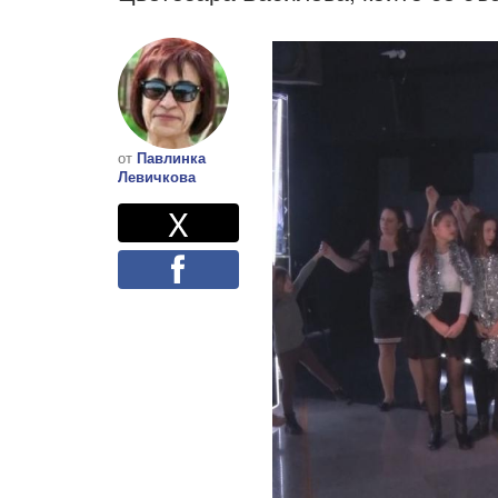
от
Павлинка
Левичкова
Twitter
Споделете
X
Facebook