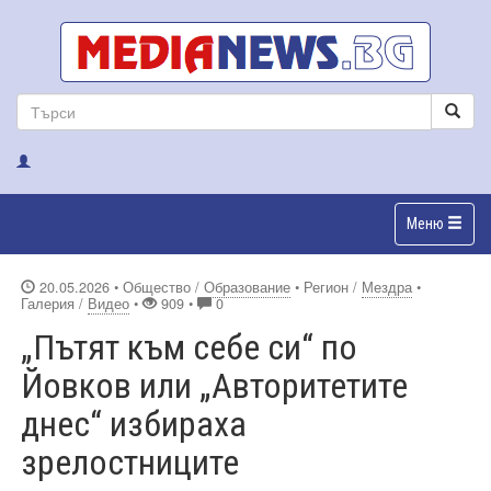
Меню
20.05.2026
• Общество /
Образование
• Регион /
Мездра
•
Галерия /
Видео
•
909 •
0
„Пътят към себе си“ по
Йовков или „Авторитетите
днес“ избираха
зрелостниците