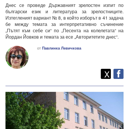
Днес се проведе Държавният зрелостен изпит по
български език и литература за зрелостниците.
Изтегленият вариант № 8, в който изборът в 41 задача
бе между темата за интерпретативно съчинение
„Пътят към себе си“ по „Песента на колелетата“ на
Йордан Йовков и темата за есе „Авторитетите днес“.
от
Павлинка Левичкова
Twitt
Споделете
X
F