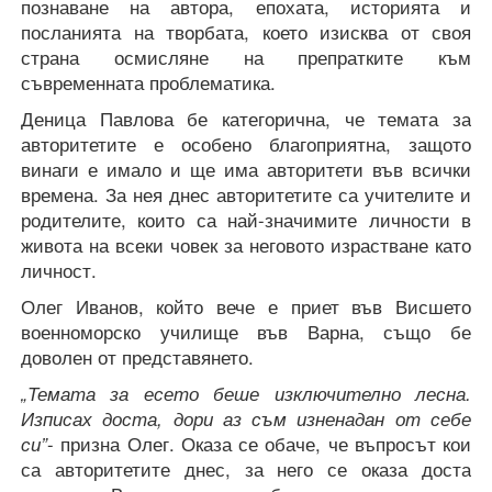
познаване на автора, епохата, историята и
посланията на творбата, което изисква от своя
страна осмисляне на препратките към
съвременната проблематика.
Деница Павлова
бе категорична, че темата за
авторитетите е особено благоприятна, защото
винаги е имало и ще има авторитети във всички
времена. За нея днес авторитетите са учителите и
родителите, които са най-значимите личности в
живота на всеки човек за неговото израстване като
личност.
Олег Иванов, който вече е приет във Висшето
военноморско училище във Варна, също бе
доволен от представянето.
„Темата за есето беше изключително лесна.
Изписах доста, дори аз съм изненадан от себе
си”
- призна Олег. Оказа се обаче, че въпросът кои
са авторитетите днес, за него се оказа доста