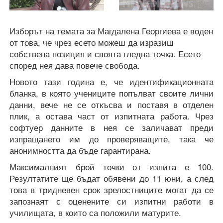
Изборът на темата за Магдалена Георгиева е воден
от това, че чрез есето можеш да изразиш
собствена позиция и своята гледна точка. Есето
според нея дава повече свобода.
Новото тази година е, че идентификационната
бланка, в която учениците попълват своите лични
данни, вече не се откъсва и поставя в отделен
плик, а остава част от изпитната работа. Чрез
софтуер данните в нея се заличават преди
изпращането им до проверяващите, така че
анонимността да бъде гарантирана.
Максималният брой точки от изпита е 100.
Резултатите ще бъдат обявени до 11 юни, а след
това в тридневен срок зрелостниците могат да се
запознаят с оценените си изпитни работи в
училищата, в които са положили матурите.