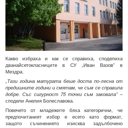
Какво избраха и как се справиха, споделиха
дванайсетокласниците в СУ „Иван Вазов” в
Мездра.
„Тази година матурата беше доста по-лесна от
предишните години и смятам, че съм се справила
добре. Със сигурност 75 точки съм заковала” –
сподели Анелия Болеславова
.
Повечето от младежите бяха категорични, че
предпочитаният избор е есето като формат,
защото съчинението изисква задълбочено