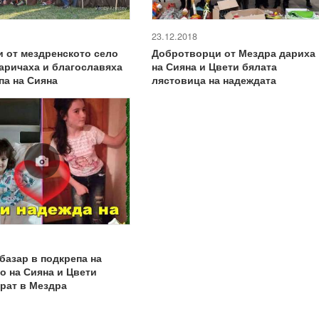
23.12.2018
 от мездренското село
Добротворци от Мездра дариха
аричаха и благославяха
на Сияна и Цвети бялата
па на Сияна
лястовица на надеждата
базар в подкрепа на
о на Сияна и Цвети
рат в Мездра