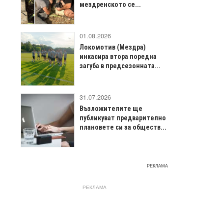
мездренското се...
01.08.2026
Локомотив (Мездра)
инкасира втора поредна
загуба в предсезонната...
31.07.2026
Възложителите ще
публикуват предварително
плановете си за обществ...
РЕКЛАМА
РЕКЛАМА