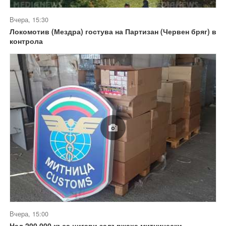
Вчера, 15:30
Локомотив (Мездра) гостува на Партизан (Червен бряг) в
контрола
Вчера, 15:00
Над 200 000 къса цигари задържаха митнически