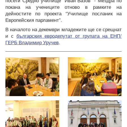
посети Средно училище "Иван Вазов" - Мездра по
покана на учениците отново в рамките на
дейностите по проекта “Училище посланик на
Европейския парламент”.
В началото на декември младежите ще се срещнат
и с
българския евродепутат от групата на ЕНП/
ГЕРБ Владимир Уручев
.