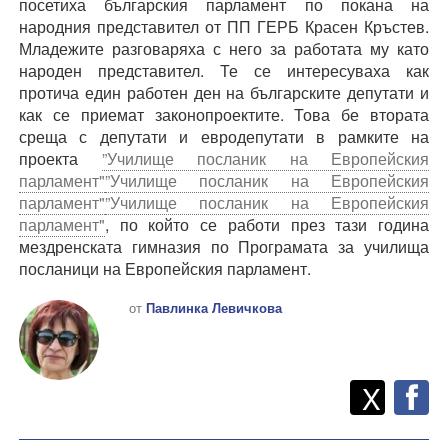
посетиха българския парламент по покана на
народния представител от ПП ГЕРБ Красен Кръстев.
Младежите разговаряха с него за работата му като
народен представител. Те се интересуваха как
протича един работен ден на българските депутати и
как се приемат законопроектите
. Това бе втората
среща с депутати и евродепутати в рамките на
проекта
”Училище посланик на Европейския
парламент"
”Училище посланик на Европейския
парламент"
”Училище посланик на Европейския
парламент"
, по който се работи през тази година
мездренската гимназия по Програмата за училища
посланици на Европейския парламент.
от
Павлинка Левичкова
Twitt
Споделете
X
F