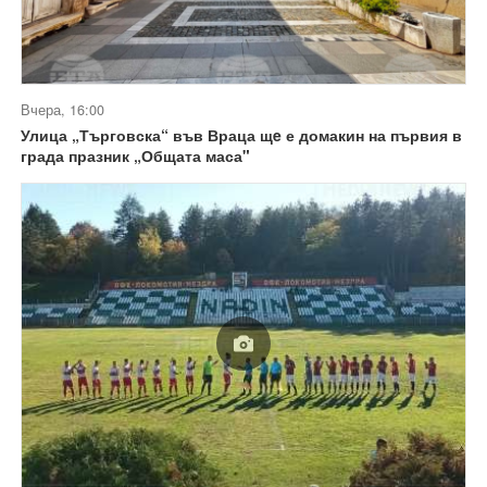
Вчера, 16:00
Улица „Търговска“ във Враца щe е домакин на първия в
града празник „Общата маса"