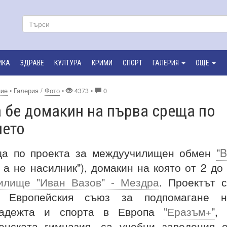
ИКА
ЗДРАВЕ
КУЛТУРА
КРИМИ
СПОРТ
ГАЛЕРИЯ
ОЩЕ
ние
• Галерия /
Фото
•
4373 •
0
а бе домакин на първа среща по
ието
ща по проекта за междуучилищен обмен
"
 а не насилник"), домакин на която от 2 до
илище "Иван Вазов" - Мездра
. Проектът 
 Европейския съюз за подпомагане н
младежта и спорта в Европа
"Еразъм+"
, 
енската гимназия, са учебни заведения 