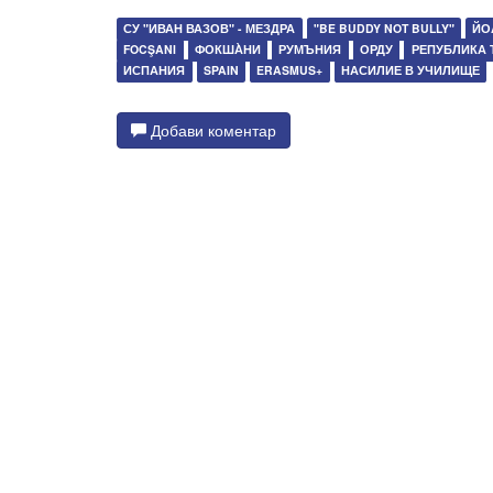
СУ "ИВАН ВАЗОВ" - МЕЗДРА
"BE BUDDY NOT BULLY"
ЙО
FOCŞANI
ФОКША̀НИ
РУМЪНИЯ
ОРДУ
РЕПУБЛИКА 
ИСПАНИЯ
SPAIN
ERASMUS+
НАСИЛИЕ В УЧИЛИЩЕ
Добави коментар