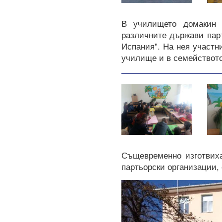
В училището домакин 
различните държави парт
Испания". На нея участн
училище и в семейството
Същевременно изготвиха
партьорски организации, 