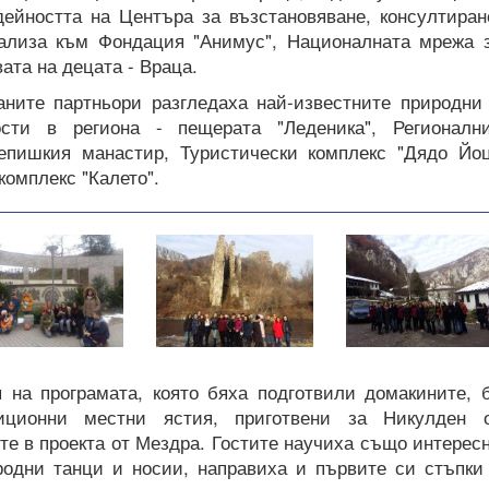
дейността на Центъра за възстановяване, консултиран
ализа към Фондация "Анимус", Националната мрежа 
ата на децата - Враца.
аните партньори разгледаха най-известните природни
ости в региона - пещерата "Леденика", Регионалн
епишкия манастир, Туристически комплекс "Дядо Йо
комплекс "Калето".
 на програмата, която бяха подготвили домакините, 
диционни местни ястия, приготвени за Никулден 
те в проекта от Мездра. Гостите научиха също интерес
родни танци и носии, направиха и първите си стъпки