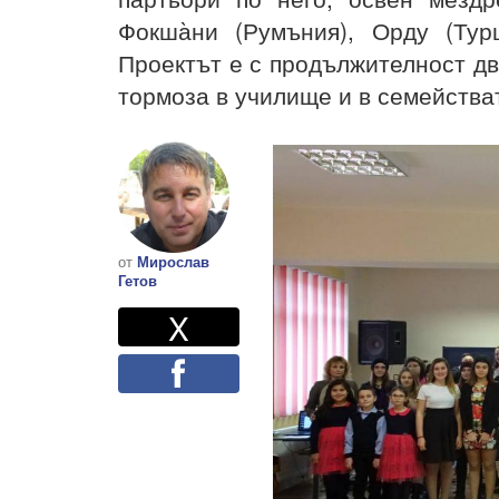
Фокша̀ни (Румъния), Орду (Тур
Проектът е с продължителност дв
тормоза в училище и в семействат
от
Мирослав
Гетов
Twitter
Споделете
X
Facebook