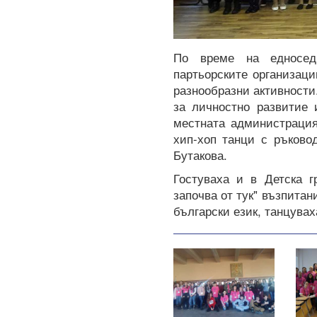
По време на едносед
партьорските организац
разнообразни активности
за личностно развитие 
местната администрация
хип-хоп танци с ръково
Бутакова.
Гостуваха и в Детска г
започва от тук" възпита
български език, танцувах