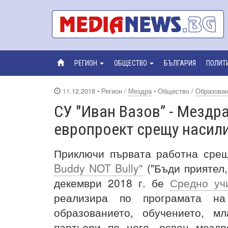
РЕГИОН
ОБЩЕСТВО
БЪЛГАРИЯ
ПОЛИТ
11.12.2018
• Регион /
Мездра
• Общество /
Образова
СУ "Иван Вазов” - Мездр
eвропроект срещу насил
Приключи първата работна сре
Buddy NOT Bully"
("Бъди приятел,
декември 2018 г. бе
Средно уч
реализира по програмата на
образованието, обучението, 
партьори по него, освен мездр