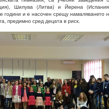
ция), Шилува (Литва) и Йерена (Испания
е години и е насочен срещу намаляването 
а, предимно сред децата в риск.