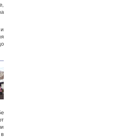
е,
за
 и
ия
цо
бе
от
ни
 в