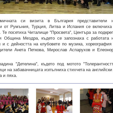
мичната си визита в България представители 
ии от Румъния, Турция, Литва и Испания се включиха
. Те посетиха Читалище "Просвета", Центъра за подкре
и Община Мездра, където се запознаха с работата 
 и с дейността на клубовете по музика, хореография
дители Анета Петкова, Мирослав Аспарухов и Елеоно
радина "Детелина", където под мотото "Толерантност
ници на забавачницата изпълниха стихчета на английски
а и пяха.