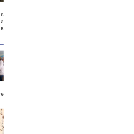
 в
 и
 в
те