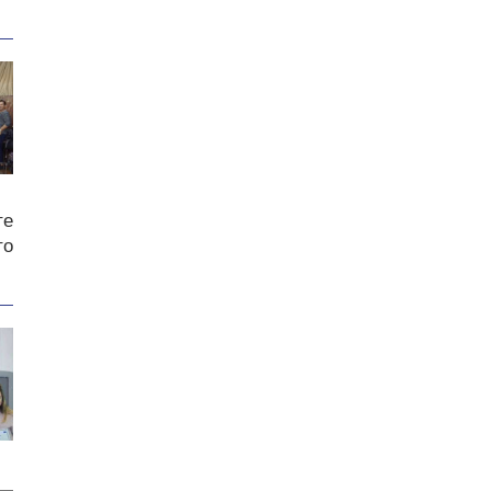
те
то