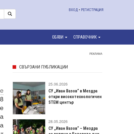
ВХОД
•
РЕГИСТРАЦИЯ
ОБЯВИ
СПРАВОЧНИК
РЕКЛАМА
СВЪРЗАНИ ПУБЛИКАЦИИ
25.06.2026
Be
СУ „Иван Вазов“ в Мездра
 8
откри високотехнологичен
STEM център
се
а
28.05.2026
а
СУ „Иван Вазов“ – Мездра
от
се включи в Ботевите дни