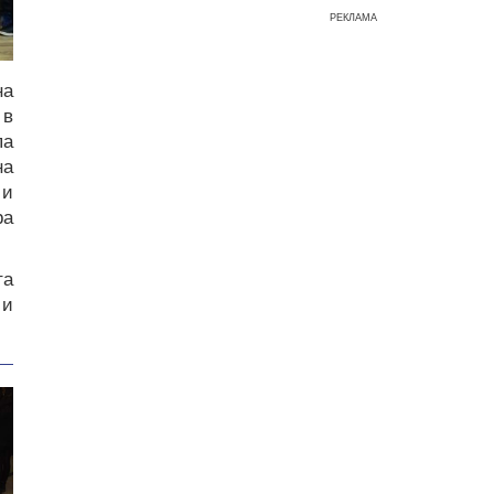
РЕКЛАМА
на
 в
па
на
 и
ра
та
 и