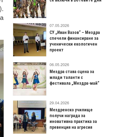
).
на
07.05.2026
СУ „Иван Вазов“ – Мездра
спечели финансиране за
ученически екологичен
проект
06.05.2026
Мездра става сцена за
млади таланти с
фестивала „Мездра-май“
29.04.2026
Мездренско училище
получи награда за
иновативна практика за
превенция на агресия