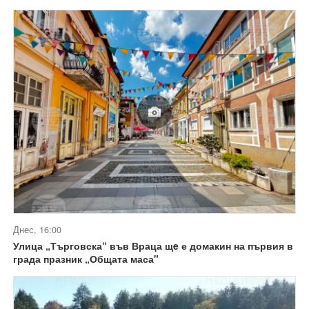
Днес, 16:00
Улица „Търговска“ във Враца щe е домакин на първия в
града празник „Общата маса"