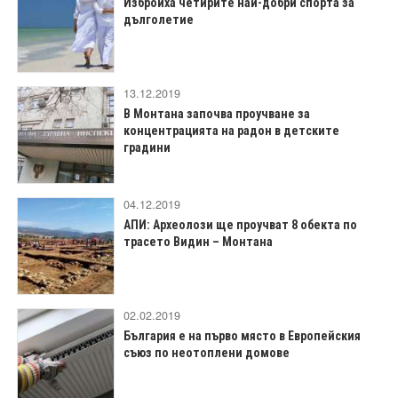
Изброиха четирите най-добри спорта за
дълголетие
13.12.2019
В Монтана започва проучване за
концентрацията на радон в детските
градини
04.12.2019
АПИ: Археолози ще проучват 8 обекта по
трасето Видин – Монтана
02.02.2019
България е на първо място в Европейския
съюз по неотоплени домове