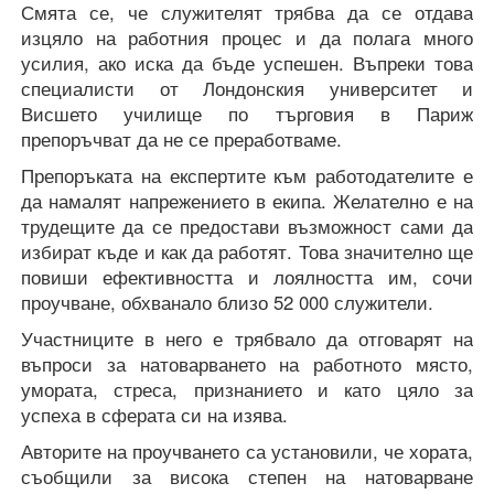
Смята се, че служителят трябва да се отдава
изцяло на работния процес и да полага много
усилия, ако иска да бъде успешен. Въпреки това
специалисти от Лондонския университет и
Висшето училище по търговия в Париж
препоръчват да не се преработваме.
Препоръката на експертите към работодателите е
да намалят напрежението в екипа. Желателно е на
трудещите да се предостави възможност сами да
избират къде и как да работят. Това значително ще
повиши ефективността и лоялността им, сочи
проучване, обхванало близо 52 000 служители.
Участниците в него е трябвало да отговарят на
въпроси за натоварването на работното място,
умората, стреса, признанието и като цяло за
успеха в сферата си на изява.
Авторите на проучването са установили, че хората,
съобщили за висока степен на натоварване