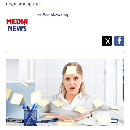
трудовия процес.
от
MediaNews.bg
Twitt
Споделете
X
F