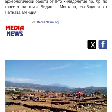
археологически обекти от II-то хилядолетие пр. Хр. по
трасето на пътя Видин – Монтана, съобщават от
Пътната агенция.
от
MediaNews.bg
Twitt
Споделете
X
F