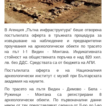
В Агенция „Пътна инфраструктура“ беше отворена
постъпилата оферта в тръжната процедура за
извършване на наблюдение и предварителни
проучвания на археологически обекти по трасето
на път І-1 Видин - Монтана. Индикативната
стойност на обществената поръчка е над 820 хил.
лв. без ДДС. Средствата са от бюджета на АПИ.
Постъпилата оферта е на Националния
археологически институт с музей при Българската
академия на науките.
По трасето на пътя Видин - Димово - Бела -
Ружинци - Монтана са регистрирани 8
археологически обекти. По първоначални данни
някои от тях представляват селища от II-ро до I-во