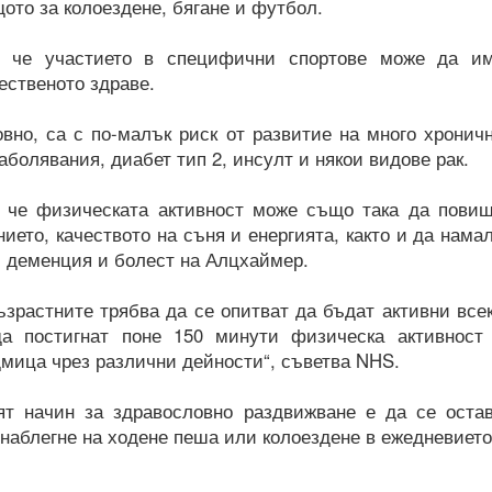
ото за колоездене, бягане и футбол.
т, че участието в специфични спортове може да и
ественото здраве.
вно, са с по-малък риск от развитие на много хронич
аболявания, диабет тип 2, инсулт и някои видове рак.
, че физическата активност може също така да пови
ието, качеството на съня и енергията, както и да нама
я, деменция и болест на Алцхаймер.
възрастните трябва да се опитват да бъдат активни все
а постигнат поне 150 минути физическа активност
мица чрез различни дейности“, съветва NHS.
ят начин за здравословно раздвижване е да се оста
е наблегне на ходене пеша или колоездене в ежедневието