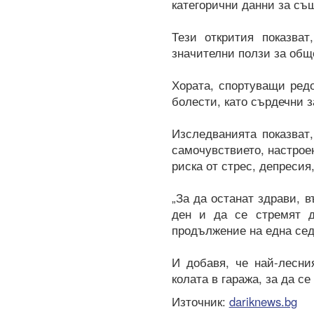
категорични данни за същ
Тези открития показва
значителни ползи за общ
Хората, спортуващи редо
болести, като сърдечни з
Изследванията показват
самочувствието, настроен
риска от стрес, депреси
„За да останат здрави, 
ден и да се стремят д
продължение на една сед
И добавя, че най-лесни
колата в гаража, за да с
Източник:
dariknews.bg