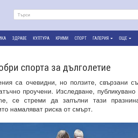
ИКА
ЗДРАВЕ
КУЛТУРА
КРИМИ
СПОРТ
ГАЛЕРИЯ
ОЩЕ
обри спорта за дълголетие
ния са очевидни, но ползите, свързани с
атъчно проучени. Изследване, публикувано
cine, се стреми да запълни тази празнин
ито намаляват риска от смърт.