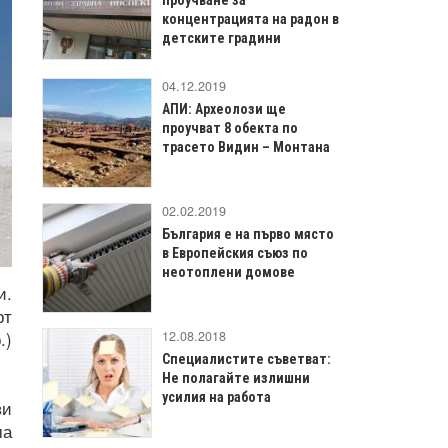
концентрацията на радон в
детските градини
04.12.2019
АПИ: Археолози ще
проучват 8 обекта по
трасето Видин – Монтана
02.02.2019
България е на първо място
в Европейския съюз по
неотоплени домове
и.
рт
12.08.2018
.)
Специалистите съветват:
Не полагайте излишни
усилия на работа
ви
ма