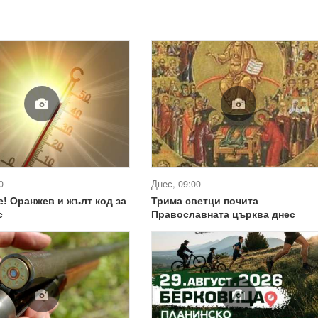
0
Днес, 09:00
! Оранжев и жълт код за
Трима светци почита
с
Православната църква днес