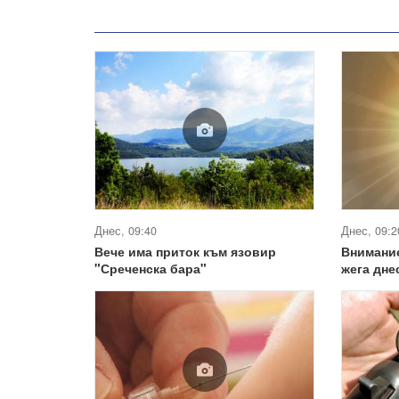
Днес, 09:40
Днес, 09:2
Вече има приток към язовир
Внимание
"Среченска бара"
жега дне