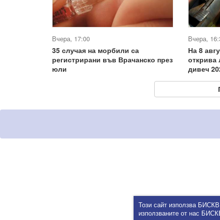
Вчера, 17:00
Вчера, 16:
35 случая на морбили са
На 8 авг
регистрирани във Врачанско през
открива 
юли
дивеч 20
Този сайт използва БИСКВ
използваните от нас БИС