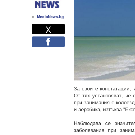
от
MediaNews.bg
Twitter
Споделете
X
Facebook
За своите констатации,
От тях установяват, че
при занимания с колоезде
и аеробика, изтъква "Експ
Наблюдава се значите
заболявания при заним