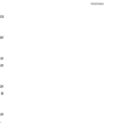
РЕКЛАМА
ма
ни
ши
ли
ки
 в
ви
.