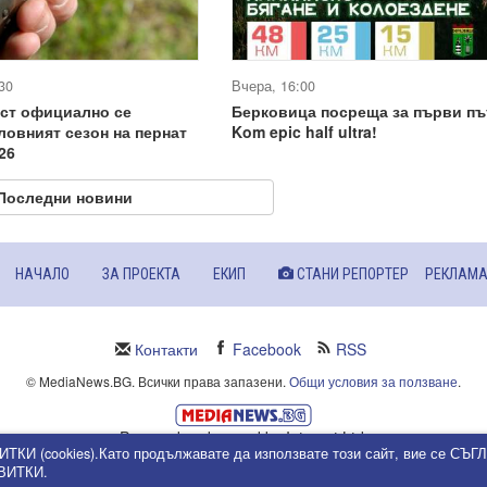
30
Вчера, 16:00
уст официално се
Берковица посреща за първи пъ
ловният сезон на пернат
Kom epic half ultra!
26
Последни новини
НАЧАЛО
ЗА ПРОЕКТА
ЕКИП
СТАНИ РЕПОРТЕР
РЕКЛАМ
Контакти
Facebook
RSS
© MediaNews.BG. Всички права запазени.
Общи условия за ползване
.
Powered and owned by Intersat Ltd.
ИТКИ (cookies).Като продължавате да използвате този сайт, вие се СЪ
Собственост на Интерсат ООД.
КВИТКИ.