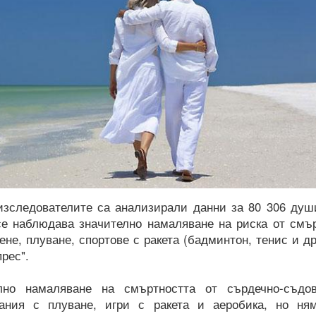
 изследователите са анализирали данни за 80 306 душ
 се наблюдава значително намаляване на риска от смъ
не, плуване, спортове с ракета (бадминтон, тенис и др
рес".
лно намаляване на смъртността от сърдечно-съдо
ания с плуване, игри с ракета и аеробика, но ня