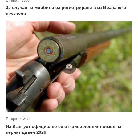
Вчера, 17:00
35 случая на морбили са регистрирани във Врачанско
през юли
Вчера, 16:30
На 8 август официално се открива ловният сезон на
пернат дивеч 2026