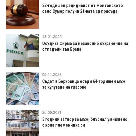
38-годишен рецидивист от монтанското
село Сумер получи 21-вата си присъда
18.01.2025
Осъдиха фирма за незаконно съхранение на
отпадъци във Враца
09.11.2023
Съдът в Берковица осъди 64-годишен мъж
за купуване на гласове
26.09.2021
3 години затвор за мъж, блъснал умишлено
с кола племенника си