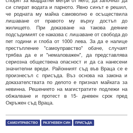
си спират водата и парното. Явно синът е решил,
че родната му майка самоволно е осъществила
лишаване от правото му върху достъп до
жилището. При доказване на такова деяние
подсъдимият се наказва с лишаване от свобода до
пет години и глоба от 1000 лева. За да е налице
престъпление "самоуправство" обаче, случаят
трябва да е и "немаловажен", да представлява
сериозна обществена опасност и да са нанесени
значителни вреди. Районният съд във Враца се е
произнесъл с присъда. Въз основа на закона и
доказателствата по делото е признал майката за
невинна. Решението на магистратите
подлежи на
обжалване и протест в 15- дневен срок пред
Окръжен съд Враца.
САМОУПРАВСТВО
РАЗГНЕВЕН СИН
ПРИСЪДА