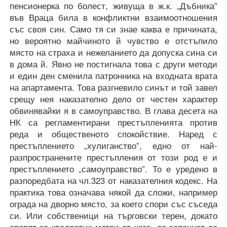
пенсионерка по болест, живуща в ж.к. „Дъбника”
във Враца била в конфликтни взаимоотношения
със своя син. Само тя си знае каква е причината,
но вероятно майчиното й чувство е отстъпило
място на страха и нежеланието да допуска сина си
в дома й. Явно не постигнала това с други методи
и един ден сменила патронника на входната врата
на апартамента. Това разгневило синът и той завел
срещу нея наказателно дело от честен характер
обвинявайки я в самоуправство. В глава десета на
НК са регламентирани престъпленията против
реда и общественото спокойствие. Наред с
престъплението „хулиганство”, едно от най-
разпространените престъпления от този род е и
престъплението „самоуправство”. То е уредено в
разпоредбата на чл.323 от наказателния кодекс. На
практика това означава някой да сложи, например
ограда на дворно място, за което спори със съседа
си. Или собственици на търговски терен, докато
спорят за квадратни метри от него, да започнат да