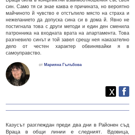
син. Само тя си знае каква е причината, но вероятно
майчиното й чувство е отстъпило място на страха и
нежеланието да допуска сина си в дома й. Явно не
постигнала това с други методи и един ден сменила
патронника на входната врата на апартамента. Това
разгневило синът и той завел срещу нея наказателно
дело от честен характер обвинявайки я в
самоуправство.
от
Марияна Гълъбова
Twitt
Споделете
X
F
Казусът разглеждан преди два дни в Районен съд
Враца в общи линии е следният. Вдовица,