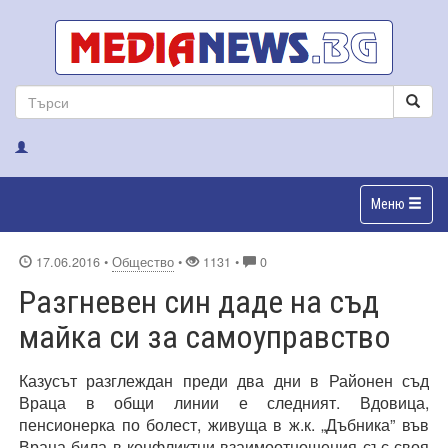
Меню
17.06.2016
•
Общество
•
1131 •
0
Разгневен син даде на съд
майка си за самоуправство
Казусът разглеждан преди два дни в Районен съд
Враца в общи линии е следният. Вдовица,
пенсионерка по болест, живуща в ж.к. „Дъбника” във
Враца била в конфликтни взаимоотношения със своя