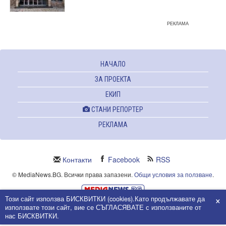
РЕКЛАМА
НАЧАЛО
ЗА ПРОЕКТА
ЕКИП
СТАНИ РЕПОРТЕР
РЕКЛАМА
Контакти
Facebook
RSS
© MediaNews.BG. Всички права запазени.
Общи условия за ползване
.
×
Този сайт използва БИСКВИТКИ (cookies).Като продължавате да
Powered and owned by Intersat Ltd.
използвате този сайт, вие се СЪГЛАСЯВАТЕ с използваните от
Собственост на Интерсат ООД.
нас БИСКВИТКИ.