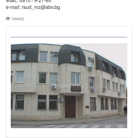
Факс: 0910 / 9-27-65
e-mail: rsud_mz@abv.bg
106452