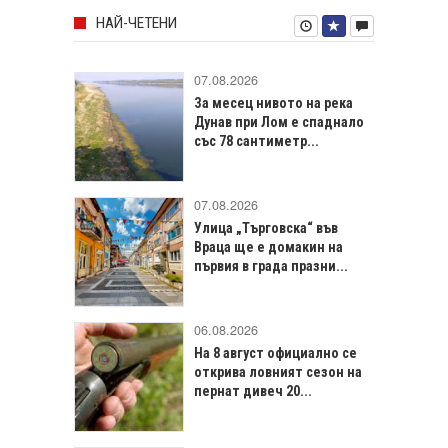
НАЙ-ЧЕТЕНИ
07.08.2026
За месец нивото на река
Дунав при Лом е спаднало
със 78 сантиметр...
07.08.2026
Улица „Търговска“ във
Враца щe е домакин на
първия в града празни...
06.08.2026
На 8 август официално се
открива ловният сезон на
пернат дивеч 20...