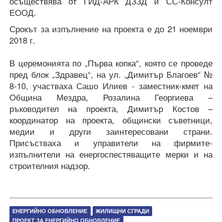
осъществява от ГИД-АРК ДЗЗД и СС-Консулт
ЕООД.
Срокът за изпълнение на проекта е до 21 ноември
2018 г.
В церемонията по „Първа копка“, която се проведе
пред блок „Здравец“, на ул. „Димитър Благоев“ №
8-10, участваха Сашо Илиев - заместник-кмет на
Община Мездра,
Розалина Георгиева –
ръководител на проекта, Димитър Костов –
координатор на проекта, общински съветници,
медии и други заинтересовани страни.
Присъстваха и управители на фирмите-
изпълнители на енергоспестяващите мерки и на
строителния надзор.
ЕНЕРГИЙНО ОБНОВЛЕНИЕ
ЖИЛИЩНИ СГРАДИ
ПРОЕКТ ЗА ЕНЕРГИЙНО ОБНОВЛЕНИЕ