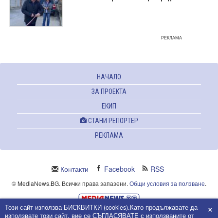
РЕКЛАМА
НАЧАЛО
ЗА ПРОЕКТА
ЕКИП
СТАНИ РЕПОРТЕР
РЕКЛАМА
Контакти
Facebook
RSS
© MediaNews.BG. Всички права запазени.
Общи условия за ползване
.
×
Този сайт използва БИСКВИТКИ (cookies).Като продължавате да
Powered and owned by Intersat Ltd.
използвате този сайт, вие се СЪГЛАСЯВАТЕ с използваните от
Собственост на Интерсат ООД.