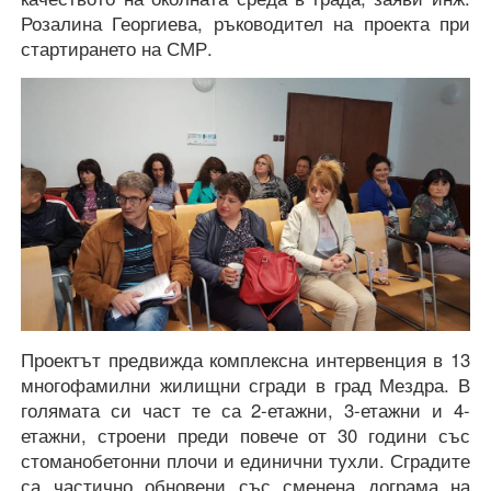
Розалина Георгиева, ръководител на проекта при
стартирането на СМР.
Проектът предвижда комплексна интервенция в 13
многофамилни жилищни сгради в град Мездра. В
голямата си част те са 2-етажни, 3-етажни и 4-
етажни, строени преди повече от 30 години със
стоманобетонни плочи и единични тухли. Сградите
са частично обновени със сменена дограма на