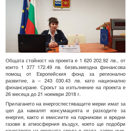
Общата стойност на проекта е 1 620 202.92 лв., от
които 1 377 172.49 лв. безвъзмездна финансова
помощ от Европейския фонд за регионално
развитие, а – 243 030.43 лв. като национално
финансиране. Срокът за изпълнение на проекта е
26 месеца до 21 ноември 2018 г.
Прилагането на енергоспестяващите мерки имат за
цел да намалят консумацията и разходите за
енергия, както и емисиите на парникови и вредни
газове в атмосферния въздух, което ще подобри
качеството на околната среда в града, заяви инж.