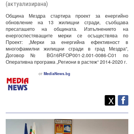
(актуализирана)
Община Мездра стартира проект за енергийно
обновление на 13 жилищни сгради, съобщава
пресаташето на общината. Изпълнението на
енергоспестяващите мерки се осъществява по
Проект: „Mерки за енергийнa ефективност в
многофамилни жилищни сгради в град Мездра”,
Договор № BG16RFOP001-2.001-0086-C01 по
Оперативна програма „Региони в растеж“ 2014-2020 г.
от
MediaNews.bg
Twitt
Споделете
X
F