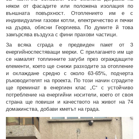
някои от фасадите или положена изолация по
външната повърхност. Отоплението им е с
индивидуални газови котли, електричество и печки
на дърва, обясни Георгиева. По думите й това
замърсява въздуха с фини прахови частици.
За всяка сграда е предвиден пакет от 3
енергийноспестяващи мерки. С прилагането им ще
се намалят топлинните загуби през ограждащите
елементи, което ще снижи разходите за отопление
и охлаждане средно с около 63-65%, подчерта
ръководителят на проекта. По този начин сградите
ще преминат в енергиен клас „С“ с устойчиво
потребление на енергийни носители, което от своя
страна ще повиши и качеството на живот на 74
домакинства, добави кметът на града.