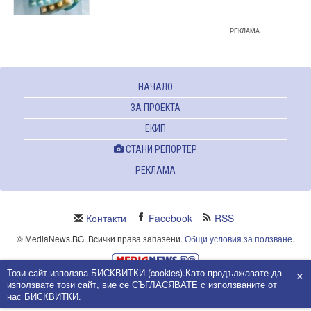
РЕКЛАМА
НАЧАЛО
ЗА ПРОЕКТА
ЕКИП
СТАНИ РЕПОРТЕР
РЕКЛАМА
Контакти
Facebook
RSS
© MediaNews.BG. Всички права запазени.
Общи условия за ползване
.
×
Този сайт използва БИСКВИТКИ (cookies).Като продължавате да
Powered and owned by Intersat Ltd.
използвате този сайт, вие се СЪГЛАСЯВАТЕ с използваните от
Собственост на Интерсат ООД.
нас БИСКВИТКИ.