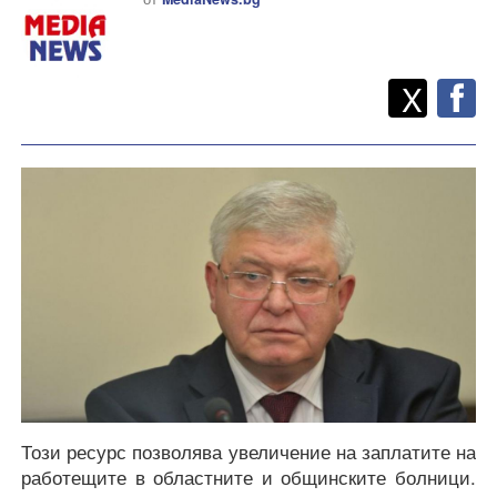
Twitt
Споделете
X
F
Този ресурс позволява увеличение на заплатите на
работещите в областните и общинските болници.