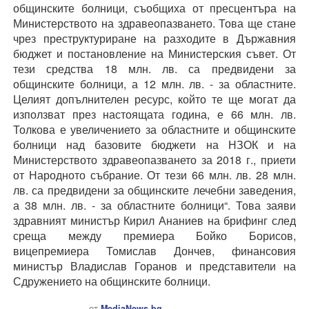
общинските болници, съобщиха от пресцентъра на
Министерството на здравеопазването. Това ще стане
чрез преструктуриране на разходите в Държавния
бюджет и постановление на Министерския съвет. От
тези средства 18 млн. лв. са предвидени за
общинските болници, а 12 млн. лв. - за областните.
Целият допълнителен ресурс, който те ще могат да
използват през настоящата година, е 66 млн. лв.
Толкова е увеличението за областните и общинските
болници над базовите бюджети на НЗОК и на
Министерството здравеопазването за 2018 г., приети
от Народното събрание. От тези 66 млн. лв. 28 млн.
лв. са предвидени за общинските лечебни заведения,
а 38 млн. лв. - за областните болници“. Това заяви
здравният министър Кирил Ананиев на брифинг след
среща между премиера Бойко Борисов,
вицепремиера Томислав Дончев, финансовия
министър Владислав Горанов и представители на
Сдружението на общинските болници.
от
MediaNews.bg