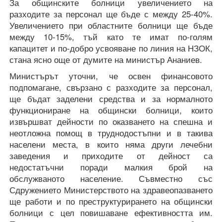
За общинските болници увеличението на
разходите за персонал ще бъде с между 25-40%.
Увеличението при областните болници ще бъде
между 10-15%, тъй като те имат по-голям
капацитет и по-добро усвояване по линия на НЗОК,
стана ясно още от думите на министър Ананиев.
Министърът уточни, че освен финансовото
подпомагане, свързано с разходите за персонал,
ще бъдат заделени средства и за нормалното
функциониране на общински болници, които
извършват дейности по оказването на спешна и
неотложна помощ в труднодостъпни и в такива
населени места, в които няма други лечебни
заведения и приходите от дейност са
недостатъчни поради малкия брой на
обслужваното население. Съвместно със
Сдружението Министерството на здравеопазването
ще работи и по преструктурирането на общински
болници с цел повишаване ефективността им.