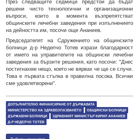
През следващите седмици предстои да бъдат
решени чисто технологични и организационни
въпроси, които в момента възпрепятстват
общинските лечебни заведения при изпълнението
на дейността им, посочи още Ананиев.
Председателят на Сдружението на общинските
болници д-р Неделчо Тотев изрази благодарност
от името на управителите на общински лечебни
заведения за бързите решения, като посочи: "Днес
постигнахме нещо, което не вярвах че ще се случи.
Това е първата стъпка в правилна посока. Всички
сме удовлетворени".
ДОПЪЛНИТЕЛНО ФИНАНСИРАНЕ ОТ ДЪРЖАВАТА
МИНИСТЕРСТВО НА ЗДРАВЕОПАЗВАНЕТО
ОБЩИНСКИ БОЛНИЦИ
ДЪРЖАВНИ БОЛНИЦИ
ЗДРАВНИЯТ МИНИСТЪР КИРИЛ АНАНИЕВ
Д-Р НЕДЕЛЧО ТОТЕВ
Добави коментар