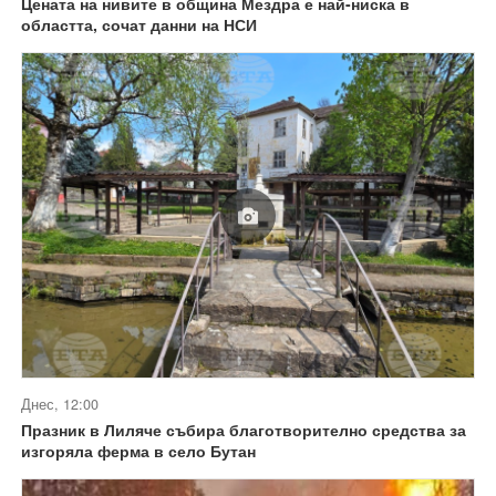
Цената на нивите в община Мездра е най-ниска в
областта, сочат данни на НСИ
Днес, 12:00
Празник в Лиляче събира благотворително средства за
изгоряла ферма в село Бутан