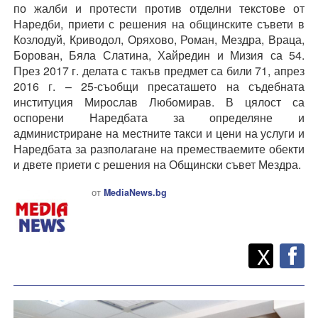
по жалби и протести против отделни текстове от
Наредби, приети с решения на общинските съвети в
Козлодуй, Криводол, Оряхово, Роман, Мездра, Враца,
Борован, Бяла Слатина, Хайредин и Мизия са 54.
През 2017 г. делата с такъв предмет са били 71, апрез
2016 г. – 25-съобщи пресаташето на съдебната
институция Мирослав Любомирав. В цялост са
оспорени Наредбата за определяне и
администриране на местните такси и цени на услуги и
Наредбата за разполагане на преместваемите обекти
и двете приети с решения на Общински съвет Мездра.
от
MediaNews.bg
Twitt
Споделете
X
F