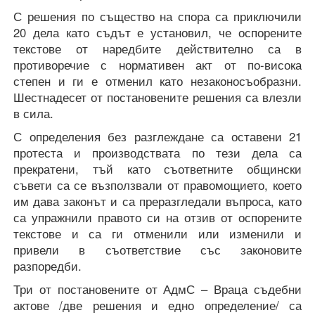
С решения по същество на спора са приключили
20 дела като съдът е установил, че оспорените
текстове от наредбите действително са в
противоречие с нормативен акт от по-висока
степен и ги е отменил като незаконосъобразни.
Шестнадесет от постановените решения са влезли
в сила.
С определения без разглеждане са оставени 21
протеста и производствата по тези дела са
прекратени, тъй като съответните общински
съвети са се възползвали от правомощието, което
им дава законът и са преразгледали въпроса, като
са упражнили правото си на отзив от оспорените
текстове и са ги отменили или изменили и
привели в съответствие със законовите
разпоредби.
Три от постановените от АдмС – Враца съдебни
актове /две решения и едно определение/ са