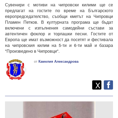
Сувенири с мотиви на чипровски килими ще се
предлагат на гостите по време на Българското
европредседателство, съобщи кметът на Чипровци
Пламен Петков. В културната програма ще бъдат
включени с изпълнения самодейни състави за
автентичен фоклор и торлашки песни. Гостите от
Европа ще имат възможност да посетят и фестивала
на чипровския килим на 5-ти и 6-ти май и базара
"Произведено в Чипровци".
от
Камелия Александрова
Twitt
Споделете
X
F