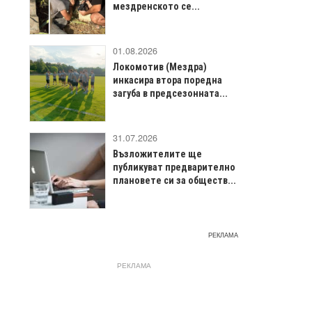
мездренското се...
01.08.2026
Локомотив (Мездра)
инкасира втора поредна
загуба в предсезонната...
31.07.2026
Възложителите ще
публикуват предварително
плановете си за обществ...
РЕКЛАМА
РЕКЛАМА