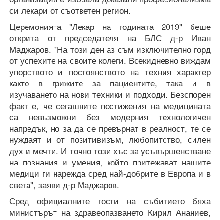
си лекари от съответен регион.
Церемонията "Лекар на годината 2019" беше
открита от председателя на БЛС д-р Иван
Маджаров. "На този ден аз съм изключително горд
от успехите на своите колеги. Всекидневно виждам
упорството и постоянството на техния характер
както в грижите за пациентите, така и в
изучаването на нови техники и подходи. Безспорен
факт е, че сегашните постижения на медицината
са невъзможни без модерния технологичен
напредък, но за да се превърнат в реалност, те се
нуждаят и от позитивизъм, любопитство, силен
дух и мечти. И точно този хъс за усъвършенстване
на познания и умения, който притежават нашите
медици ги нарежда сред най-добрите в Европа и в
света", заяви д-р Маджаров.
Сред официалните гости на събитието бяха
министърът на здравеопазването Кирил Ананиев,