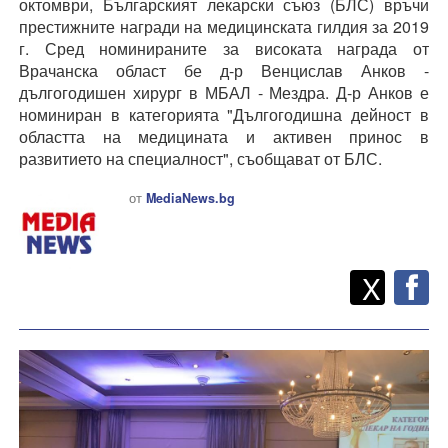
октомври, Българският лекарски съюз (БЛС) връчи
престижните награди на медицинската гилдия за 2019
г. Сред номинираните за високата награда от
Врачанска област бе д-р Венцислав Анков -
дългогодишен хирург в МБАЛ - Мездра. Д-р Анков е
номиниран в категорията "Дългогодишна дейност в
областта на медицината и активен принос в
развитието на специалност", съобщават от БЛС.
от
MediaNews.bg
Twitt
Споделете
X
F