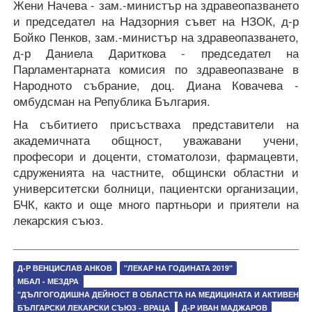
Жени Начева - зам.-министър на здравеопазването
и председател на Надзорния съвет на НЗОК, д-р
Бойко Пенков, зам.-министър на здравеопазването,
д-р Даниела Дариткова - председател на
Парламентарната комисия по здравеопазване в
Народното събрание, доц. Диана Ковачева -
омбудсман на Република България.
На събитието присъстваха представители на
академичната общност, уважавани учени,
професори и доценти, стоматолози, фармацевти,
сдруженията на частните, общински областни и
университетски болници, пациентски организации,
БЧК, както и още много партньори и приятели на
лекарския съюз.
Д-Р ВЕНЦИСЛАВ АНКОВ
"ЛЕКАР НА ГОДИНАТА 2019"
МБАЛ - МЕЗДРА
"ДЪЛГОГОДИШНА ДЕЙНОСТ В ОБЛАСТТА НА МЕДИЦИНАТА И АКТИВЕН ПР
БЪЛГАРСКИ ЛЕКАРСКИ СЪЮЗ - ВРАЦА
Д-Р ИВАН МАДЖАРОВ