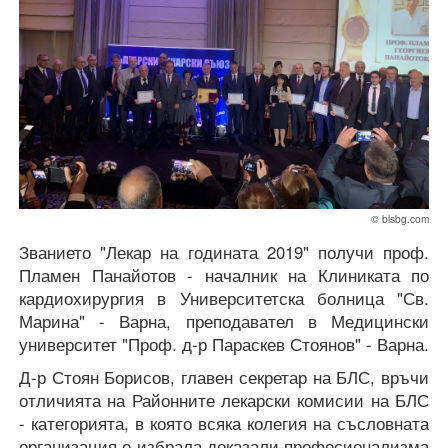
© blsbg.com
Званието "Лекар на годината 2019" получи проф.
Пламен Панайотов - началник на Клиниката по
кардиохирургия в Университетска болница "Св.
Марина" - Варна, преподавател в Медицински
университет "Проф. д-р Параскев Стоянов" - Варна.
Д-р Стоян Борисов, главен секретар на БЛС, връчи
отличията на Районните лекарски комисии на БЛС
- категорията, в която всяка колегия на съсловната
организация е избрала доказали професионализма