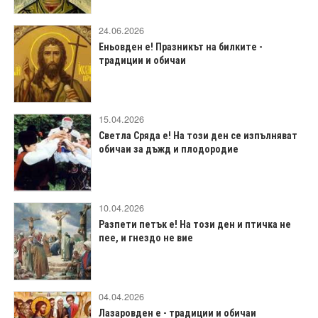
24.06.2026
Еньовден е! Празникът на билките -
традиции и обичаи
15.04.2026
Светла Сряда е! На този ден се изпълняват
обичаи за дъжд и плодородие
10.04.2026
Разпети петък е! На този ден и птичка не
пее, и гнездо не вие
04.04.2026
Лазаровден е - традиции и обичаи