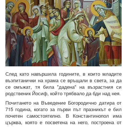
След като навършила годините, в които младите
възпитанички на храма се връщали в света, за да
се омъжат, тя била "дадена" на възрастния си
родственик Йосиф, който трябвало да бди над нея.
Почитането на Въведение Богородично датира от
715 година, когато за първи път празникът е бил
почетен самостоятелно. В Константинопол има
църква, която е посветена на него, построена от