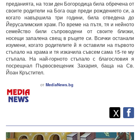
преданията, на този ден Богородица била обречена от
своите родители на Бога още преди рождението си, а
когато навършила три години, била отведена до
Йерусалимския храм. По време на пътя, тя и нейното
семейство били съпроводени от своите близки,
носещи запалена свещ в ръцете си. Всички останали
изумени, когато родителите й я оставили на първото
стъпало на храма и тя изкачила съвсем сама 15-те му
стъпала. На най-горното стъпало с благословия я
посрещнал Първосвещеник Захария, баща на Св.
Йоан Кръстител.
от
MediaNews.bg
Twitt
Споделете
X
F