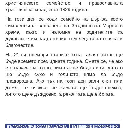
християнското семейство и православната
християнска младеж от 1929 година.
На този ден се ходи семейно на църква, което
символизира влизането на 3-годишната Мария в
храма, както и напомня на родителите за
духовните им задължения към децата като вяра и
благочестие.
На 21-ви ноември старите хора гадаят какво ще
бъде времето през идната година. Смята се, че ако
е слънчево и топло, зимата ще бъде люта, лятото
ще бъде сухо и годината няма да бъде
плодородна. Ако пък на този ден вали сняг или
дъжд, се очаква, че зимата ще бъде снежна,
лятото ще е дъждовно, а реколтата ще е богата.
БЪЛГАРСКА ПРАВОСЛАВНА ЦЪРКВА
ВЪВЕДЕНИЕ БОГОРОДИЧНО