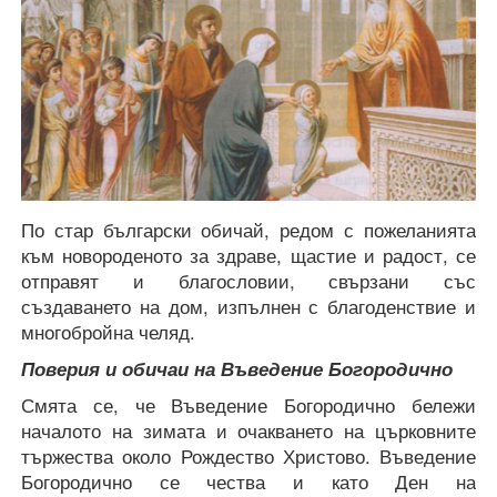
По стар български обичай, редом с пожеланията
към новороденото за здраве, щастие и радост, се
отправят и благословии, свързани със
създаването на дом, изпълнен с благоденствие и
многобройна челяд.
Поверия и обичаи на Въведение Богородично
Смята се, че Въведение Богородично бележи
началото на зимата и очакването на църковните
тържества около Рождество Христово. Въведение
Богородично се чества и като Ден на