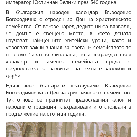
император Юстиниан Велики през 543 година.
В българския народен календар Въведение
Богородично е отреден за Ден на християнското
семейство. От векове наред дедите ни са вярвали,
че домът е свещено място, в което децата
научават най-ценните житейски уроци, както и
усвояват важни знания за света. В семейството те
не само биват възпитавани, но и изграждат своя
характер и именно семейната среда е
предпоставка за развитие на техните заложби и
дарби.
Единствено българите празнуваме Въведение
Богородично като Ден на християнското семейство.
Тук отново се преплитат православния канон и
народните традиции, съхранявани и отстоявани в
продължение на стотици години.