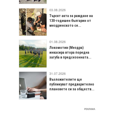
03.08.2026
Търсят акта за раждане на
130-годишен българин от
мездренското се...
01.08.2026
Локомотив (Мездра)
инкасира втора поредна
загуба в предсезонната...
31.07.2026
Възложителите ще
публикуват предварително
плановете си за обществ...
РЕКЛАМА