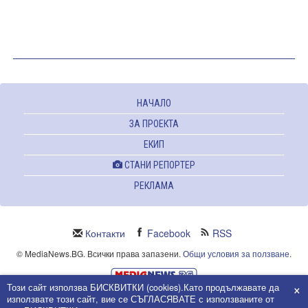
НАЧАЛО
ЗА ПРОЕКТА
ЕКИП
СТАНИ РЕПОРТЕР
РЕКЛАМА
Контакти
Facebook
RSS
© MediaNews.BG. Всички права запазени.
Общи условия за ползване
.
×
Този сайт използва БИСКВИТКИ (cookies).Като продължавате да
Powered and owned by Intersat Ltd.
използвате този сайт, вие се СЪГЛАСЯВАТЕ с използваните от
Собственост на Интерсат ООД.