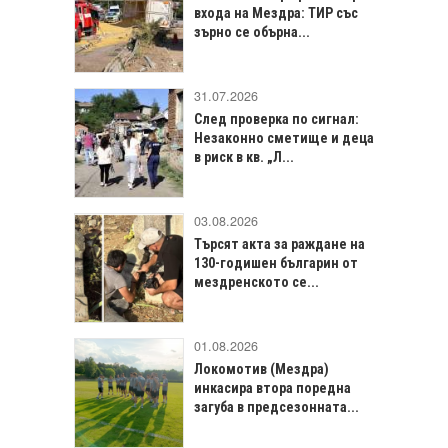
входа на Мездра: ТИР със
зърно се обърна...
31.07.2026
След проверка по сигнал:
Незаконно сметище и деца
в риск в кв. „Л...
03.08.2026
Търсят акта за раждане на
130-годишен българин от
мездренското се...
01.08.2026
Локомотив (Мездра)
инкасира втора поредна
загуба в предсезонната...