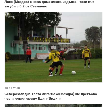
Локо (Мездра) с нова домакинска издънка - този път
загуби с 0:2 от Севлиево
10.11.2018
Северозападна Трета лига:Локо(Мездра) ще прекъсва
черна серия срещу Бдин (Видин)