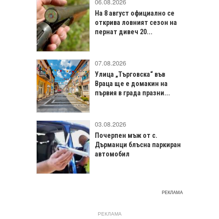
06.08.2026
На 8 август официално се
открива ловният сезон на
пернат дивеч 20...
07.08.2026
Улица „Търговска“ във
Враца щe е домакин на
първия в града празни...
03.08.2026
Почерпен мъж от с.
Дърманци блъсна паркиран
автомобил
РЕКЛАМА
РЕКЛАМА