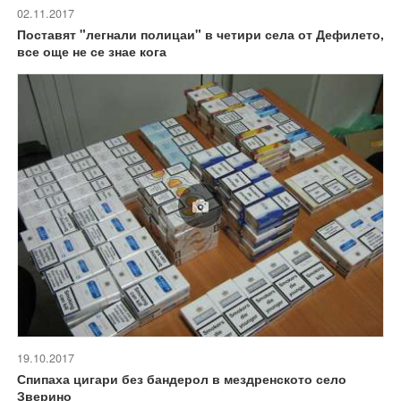
02.11.2017
Поставят "легнали полицаи" в четири села от Дефилето,
все още не се знае кога
19.10.2017
Спипаха цигари без бандерол в мездренското село
Зверино