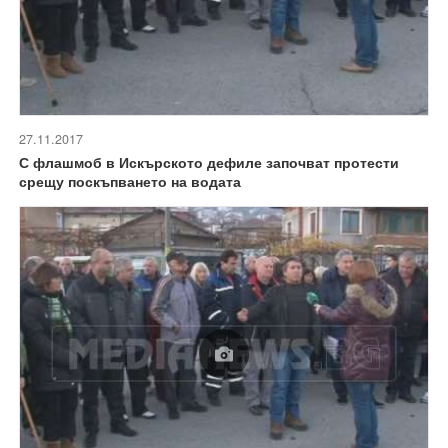
27.11.2017
С флашмоб в Искърското дефиле започват протести
срещу поскъпването на водата