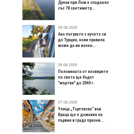
Дунав при Лом е спаднало
със 78 сантиметр...
08.08.2026
Ако пътувате с кучето си
до Турция, нови правила
може да ви изнен...
08.08.2026
Половината от язовирите
по света ще бъдат
"мъртви" до 2060 г.
07.08.2026
Улица „Търговска“ във
Враца щe е домакин на
първия в града празни...