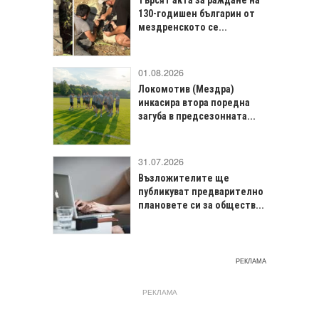
Търсят акта за раждане на
130-годишен българин от
мездренското се...
01.08.2026
Локомотив (Мездра)
инкасира втора поредна
загуба в предсезонната...
31.07.2026
Възложителите ще
публикуват предварително
плановете си за обществ...
РЕКЛАМА
РЕКЛАМА