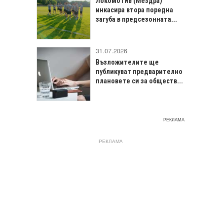
Локомотив (Мездра)
инкасира втора поредна
загуба в предсезонната...
31.07.2026
Възложителите ще
публикуват предварително
плановете си за обществ...
РЕКЛАМА
РЕКЛАМА