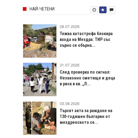
НАЙ-ЧЕТЕНИ
28.07.2026
Тежка катастрофа блокира
входа на Мездра: ТИР със
зърно се обърна...
31.07.2026
След проверка по сигнал:
Незаконно сметище и деца
в риск в кв. „Л...
03.08.2026
Търсят акта за раждане на
130-годишен българин от
мездренското се...