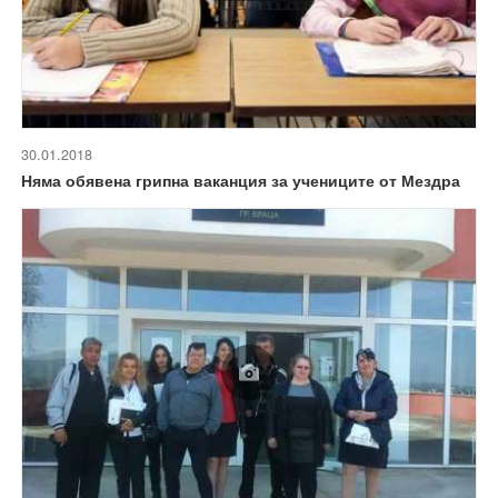
30.01.2018
Няма обявена грипна ваканция за учениците от Мездра