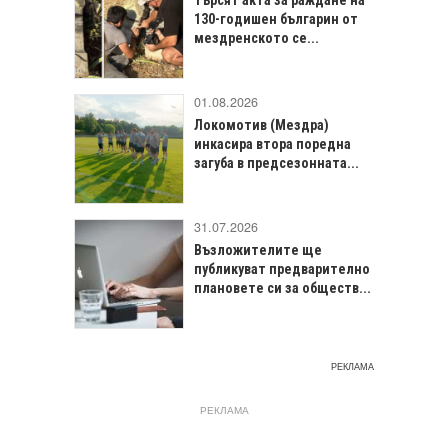
Търсят акта за раждане на
130-годишен българин от
мездренското се...
01.08.2026
Локомотив (Мездра)
инкасира втора поредна
загуба в предсезонната...
31.07.2026
Възложителите ще
публикуват предварително
плановете си за обществ...
РЕКЛАМА
РЕКЛАМА