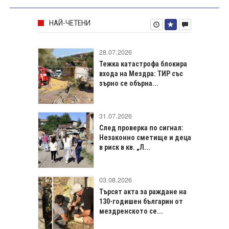
НАЙ-ЧЕТЕНИ
28.07.2026
Тежка катастрофа блокира
входа на Мездра: ТИР със
зърно се обърна...
31.07.2026
След проверка по сигнал:
Незаконно сметище и деца
в риск в кв. „Л...
03.08.2026
Търсят акта за раждане на
130-годишен българин от
мездренското се...