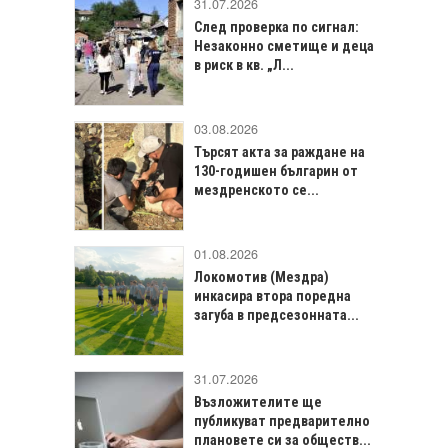
31.07.2026
След проверка по сигнал:
Незаконно сметище и деца
в риск в кв. „Л...
03.08.2026
Търсят акта за раждане на
130-годишен българин от
мездренското се...
01.08.2026
Локомотив (Мездра)
инкасира втора поредна
загуба в предсезонната...
31.07.2026
Възложителите ще
публикуват предварително
плановете си за обществ...