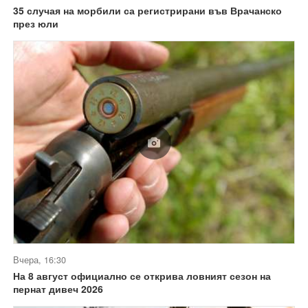
35 случая на морбили са регистрирани във Врачанско
през юли
Вчера, 16:30
На 8 август официално се открива ловният сезон на
пернат дивеч 2026