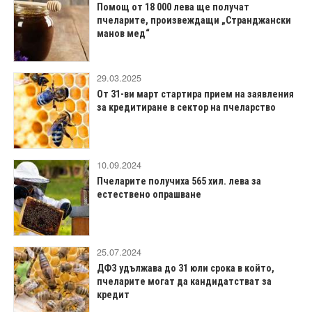
Помощ от 18 000 лева ще получат
пчеларите, произвеждащи „Странджански
манов мед“
29.03.2025
От 31-ви март стартира прием на заявления
за кредитиране в сектор на пчеларство
10.09.2024
Пчеларите получиха 565 хил. лева за
естествено опрашване
25.07.2024
ДФЗ удължава до 31 юли срока в който,
пчеларите могат да кандидатстват за
кредит