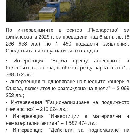
По интервенциите в сектор „Пчеларство“ за
финансовата 2025 г. са преведени над 6 млн. лв. (6
236 958 лв.) по 1 450 подадени заявления.
Средствата са отпуснати както следва:
• Интервенция "Борба срещу агресорите и
болестите в кошера, особено срещу вароатозата" –
768 372 лв.;
• Интервенция "Подновяване на пчелните кошери в
Съюза, включително развъждане на пчели" – 2 069
252 лв.;
• Интервенция "Рационализиране на подвижното
пчеларство" – 216 024 лв.;
• Интервенция "Инвестиции в материални и
нематериални активи" – 1 587 474 лв.;
• Интервенция "Действия за подпомагане на