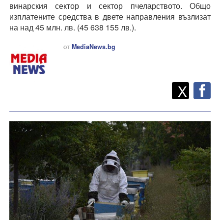
винарския сектор и сектор пчеларството. Общо
изплатените средства в двете направления възлизат
на над 45 млн. лв. (45 638 155 лв.).
от
MediaNews.bg
Twitt
Споделете
X
F