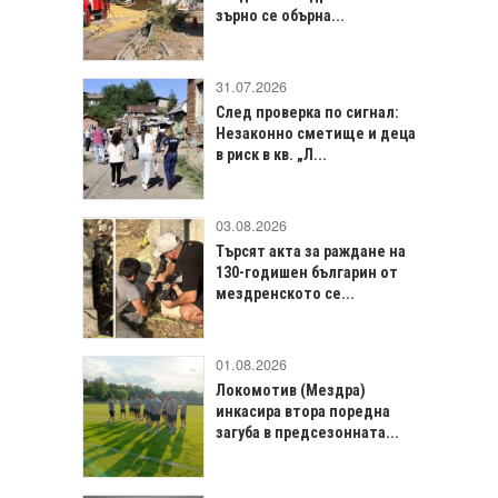
зърно се обърна...
31.07.2026
След проверка по сигнал:
Незаконно сметище и деца
в риск в кв. „Л...
03.08.2026
Търсят акта за раждане на
130-годишен българин от
мездренското се...
01.08.2026
Локомотив (Мездра)
инкасира втора поредна
загуба в предсезонната...