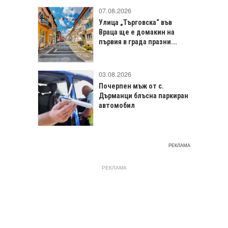
07.08.2026
Улица „Търговска“ във
Враца щe е домакин на
първия в града празни...
03.08.2026
Почерпен мъж от с.
Дърманци блъсна паркиран
автомобил
РЕКЛАМА
РЕКЛАМА