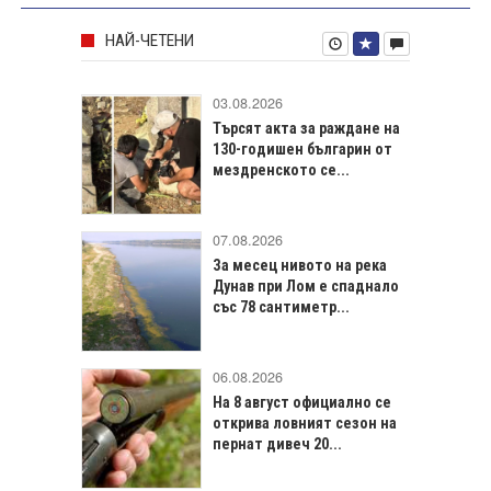
НАЙ-ЧЕТЕНИ
03.08.2026
Търсят акта за раждане на
130-годишен българин от
мездренското се...
07.08.2026
За месец нивото на река
Дунав при Лом е спаднало
със 78 сантиметр...
06.08.2026
На 8 август официално се
открива ловният сезон на
пернат дивеч 20...