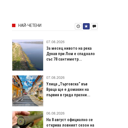
НАЙ-ЧЕТЕНИ
07.08.2026
За месец нивото на река
Дунав при Лом е спаднало
със 78 сантиметр...
07.08.2026
Улица „Търговска“ във
Враца щe е домакин на
първия в града празни...
06.08.2026
На 8 август официално се
открива ловният сезон на