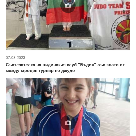
07.03.2023
Състезателка на видинския клуб "Бъдин" със злато от
международен турнир по джудо