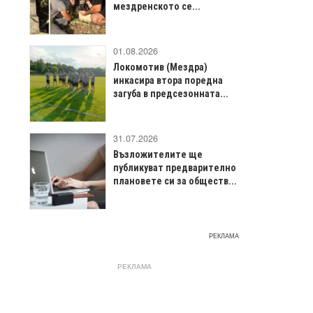
мездренското се...
01.08.2026
Локомотив (Мездра)
инкасира втора поредна
загуба в предсезонната...
31.07.2026
Възложителите ще
публикуват предварително
плановете си за обществ...
РЕКЛАМА
РЕКЛАМА