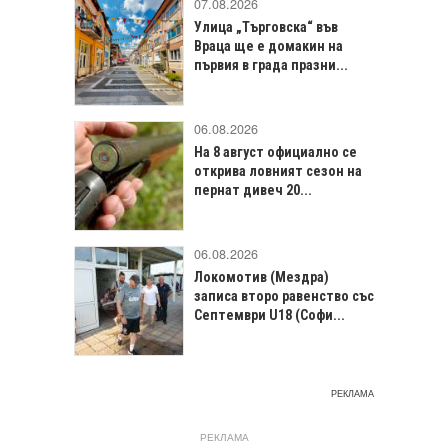
07.08.2026
Улица „Търговска“ във
Враца щe е домакин на
първия в града празни...
06.08.2026
На 8 август официално се
открива ловният сезон на
пернат дивеч 20...
06.08.2026
Локомотив (Мездра)
записа второ равенство със
Септември U18 (Софи...
РЕКЛАМА
РЕКЛАМА