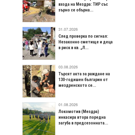
входа на Мездра: ТИР със
зърно се обърна...
31.07.2026
След проверка по сигнал:
Незаконно сметище и деца
в риск в кв. „Л...
03.08.2026
Търсят акта за раждане на
130-годишен българин от
мездренското се...
01.08.2026
Локомотив (Мездра)
инкасира втора поредна
загуба в предсезонната...