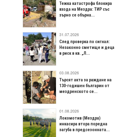
Тежка катастрофа блокира
входа на Мездра: ТИР със
зърно се обърна...
31.07.2026
След проверка по сигнал:
Незаконно сметище и деца
в риск в кв. „Л...
03.08.2026
Търсят акта за раждане на
130-годишен българин от
мездренското се...
01.08.2026
Локомотив (Мездра)
инкасира втора поредна
загуба в предсезонната...