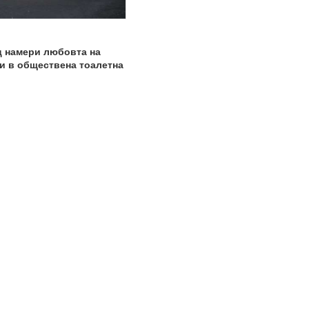
ц намери любовта на
и в обществена тоалетна