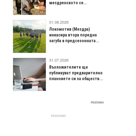
мездренското се...
01.08.2026
Локомотив (Мездра)
инкасира втора поредна
загуба в предсезонната...
31.07.2026
Възложителите ще
публикуват предварително
плановете си за обществ...
РЕКЛАМА
РЕКЛАМА