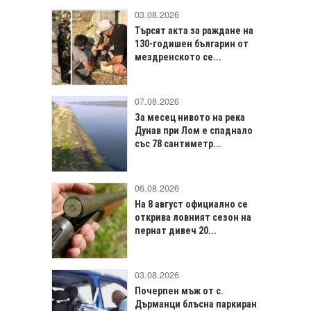
03.08.2026
Търсят акта за раждане на
130-годишен българин от
мездренското се...
07.08.2026
За месец нивото на река
Дунав при Лом е спаднало
със 78 сантиметр...
06.08.2026
На 8 август официално се
открива ловният сезон на
пернат дивеч 20...
03.08.2026
Почерпен мъж от с.
Дърманци блъсна паркиран