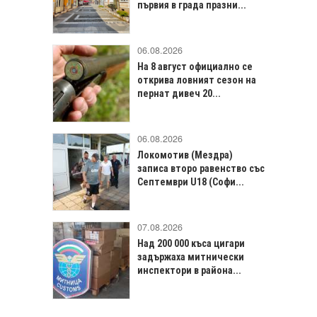
първия в града празни...
06.08.2026
На 8 август официално се
открива ловният сезон на
пернат дивеч 20...
06.08.2026
Локомотив (Мездра)
записа второ равенство със
Септември U18 (Софи...
07.08.2026
Над 200 000 къса цигари
задържаха митнически
инспектори в района...