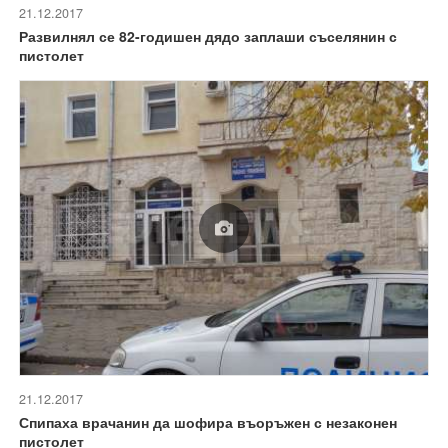
21.12.2017
Развилнял се 82-годишен дядо заплаши съселянин с
пистолет
21.12.2017
Спипаха врачанин да шофира въоръжен с незаконен
пистолет