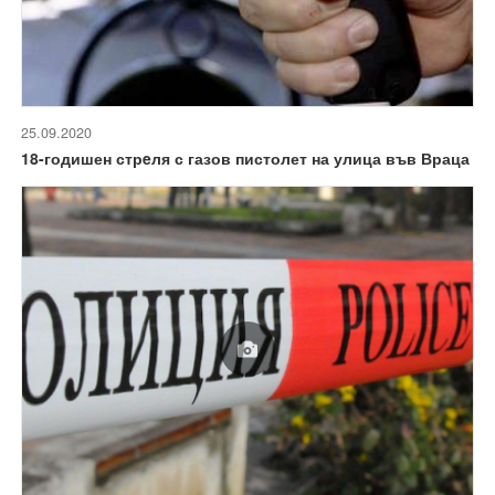
25.09.2020
18-годишен стрeля с газов пистолет на улица във Враца