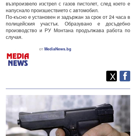
възпроизвело изстрел с газов пистолет, след което е
напуснало произшествието с автомобил.
По-късно е установен и задържан за срок от 24 часа в
полицейския участък. Образувано е досъдебно
производство и РУ Монтана продължава работа по
случая.
от
MediaNews.bg
Twitt
Споделете
X
F