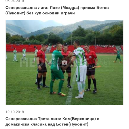
06.04.2019
Северозападна лига: Локо (Мездра) приема Ботев
(Луковит) без куп основни играчи
12.10.2018
Северозападна Трета лига: Ком(Берковица) с
домакинска класика над Ботев(Луковит)