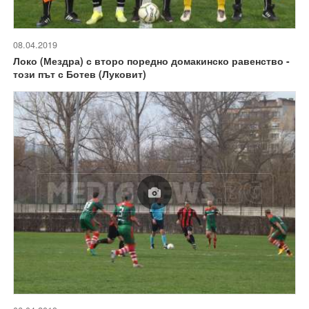
08.04.2019
Локо (Мездра) с второ поредно домакинско равенство -
този път с Ботев (Луковит)