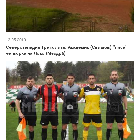
13.05.2019
Северозападна Трета лига: Академик (Свищов) "писа"
четворка на Локо (Мездрa)