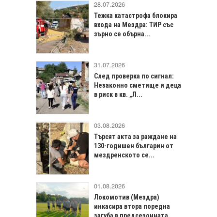
28.07.2026
Тежка катастрофа блокира
входа на Мездра: ТИР със
зърно се обърна...
31.07.2026
След проверка по сигнал:
Незаконно сметище и деца
в риск в кв. „Л...
03.08.2026
Търсят акта за раждане на
130-годишен българин от
мездренското се...
01.08.2026
Локомотив (Мездра)
инкасира втора поредна
загуба в предсезонната...