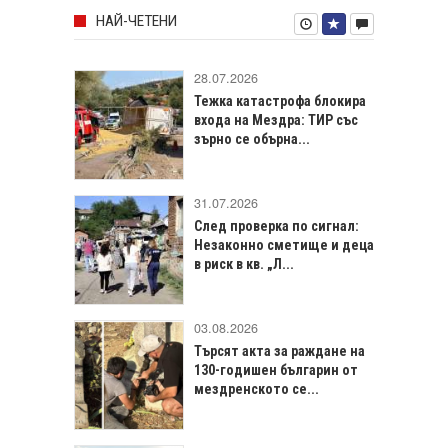
НАЙ-ЧЕТЕНИ
28.07.2026
Тежка катастрофа блокира
входа на Мездра: ТИР със
зърно се обърна...
31.07.2026
След проверка по сигнал:
Незаконно сметище и деца
в риск в кв. „Л...
03.08.2026
Търсят акта за раждане на
130-годишен българин от
мездренското се...