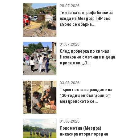
28.07.2026
Тежка катастрофа блокира
входа на Мездра: ТИР със
зърно се обърна...
31.07.2026
След проверка по сигнал:
Незаконно сметище и деца
в риск в кв. „Л...
03.08.2026
Търсят акта за раждане на
130-годишен българин от
мездренското се...
01.08.2026
Локомотив (Мездра)
инкасира втора поредна