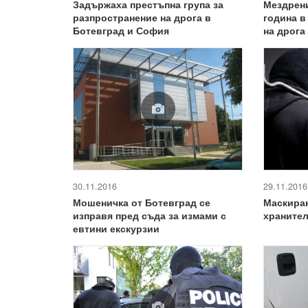
Задържаха престъпна група за
Мездрен
разпространение на дрога в
година в
Ботевград и София
на дрога
30.11.2016
29.11.2016
Мошеничка от Ботевград се
Маскиран
изправя пред съда за измами с
хранител
евтини екскурзии