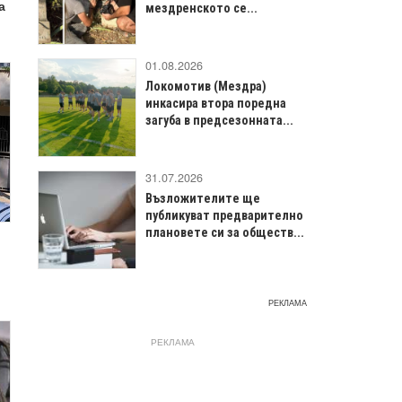
а
мездренското се...
01.08.2026
Локомотив (Мездра)
инкасира втора поредна
загуба в предсезонната...
31.07.2026
Възложителите ще
публикуват предварително
плановете си за обществ...
РЕКЛАМА
РЕКЛАМА