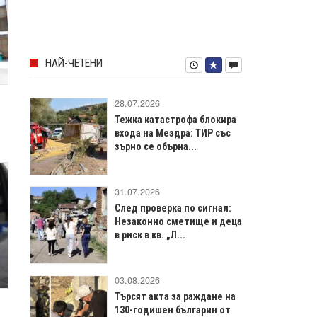
НАЙ-ЧЕТЕНИ
28.07.2026
Тежка катастрофа блокира
входа на Мездра: ТИР със
зърно се обърна...
31.07.2026
След проверка по сигнал:
Незаконно сметище и деца
в риск в кв. „Л...
03.08.2026
Търсят акта за раждане на
130-годишен българин от