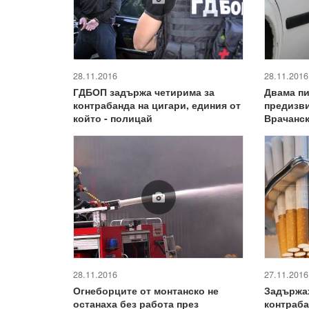
28.11.2016
28.11.2016
Двама п
ГДБОП задържа четирима за
предизв
контрабанда на цигари, единия от
Врачанс
който - полицай
28.11.2016
27.11.2016
Огнеборците от монтанско не
Задържах
останаха без работа през
контраб