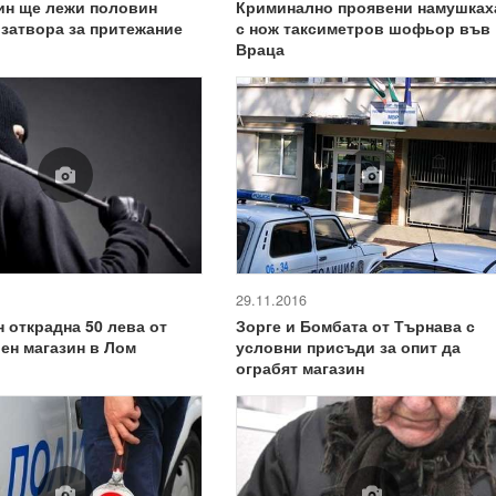
Криминално проявени намушках
ин ще лежи половин
с нож таксиметров шофьор във
 затвора за притежание
Враца
29.11.2016
 открадна 50 лева от
Зорге и Бомбата от Търнава с
ен магазин в Лом
условни присъди за опит да
ограбят магазин