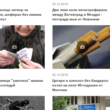
02.12.2016
есеца затвор за
Две леки коли катастрофираха
н, шофирал без книжка
между Ботевград и Мездра -
 път
пострада мъж от Новачене
02.12.2016
мници "ужилиха" наивна
Цигари и алкохол без бандерол
Козлодуй
кътал на село 40-годишен от
Монтана