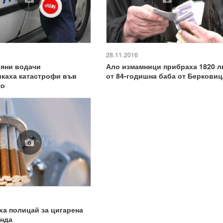
28.11.2016
Ало измамници прибраха 1820 л
ияни водачи
от 84-годишна баба от Берковиц
икаха катастрофи във
ко
а полицай за цигарена
анда