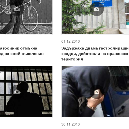
01.12.2016
азбойник отмъкна
Задържаха двама гастролиращи
д на свой съселянин
крадци, действали на врачанска
територия
30.11.2016