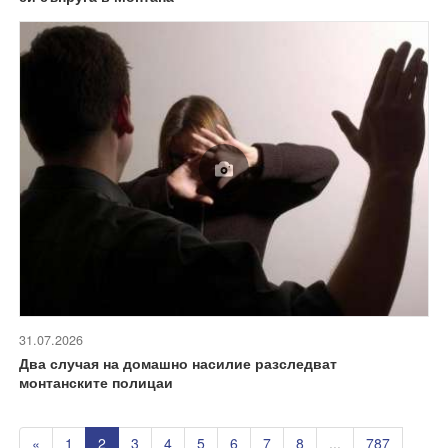
31.07.2026
Два случая на домашно насилие разследват
монтанските полицаи
«
1
2
3
4
5
6
7
8
...
787