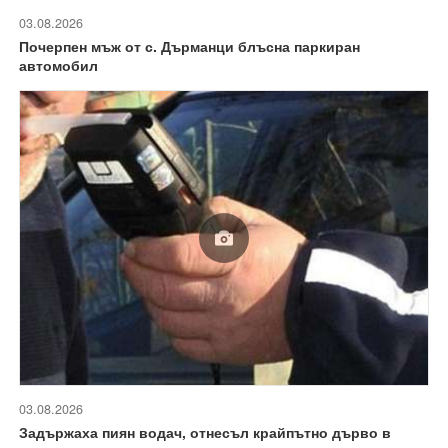
03.08.2026
Почерпен мъж от с. Дърманци блъсна паркиран
автомобил
03.08.2026
Задържаха пиян водач, отнесъл крайпътно дърво в