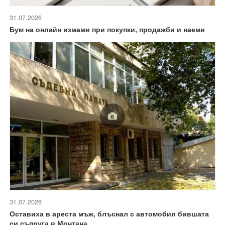
31.07.2026
Бум на онлайн измами при покупки, продажби и наеми
31.07.2026
Оставиха в ареста мъж, блъснал с автомобил бившата
си съпруга в Монтана