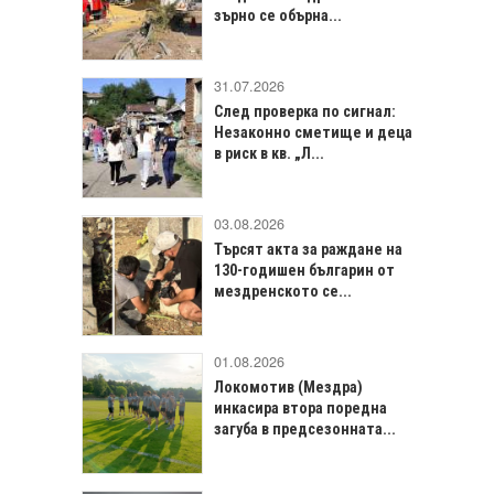
зърно се обърна...
31.07.2026
След проверка по сигнал:
Незаконно сметище и деца
в риск в кв. „Л...
03.08.2026
Търсят акта за раждане на
130-годишен българин от
мездренското се...
01.08.2026
Локомотив (Мездра)
инкасира втора поредна
загуба в предсезонната...