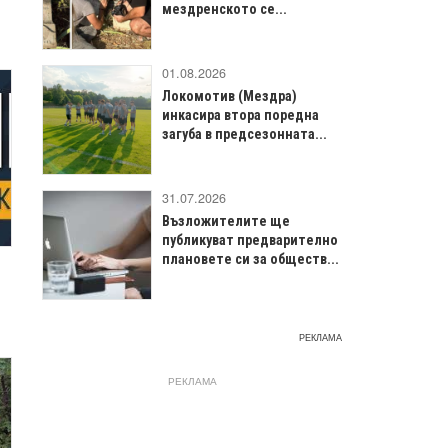
о
мездренското се...
01.08.2026
Локомотив (Мездра)
инкасира втора поредна
загуба в предсезонната...
31.07.2026
Възложителите ще
публикуват предварително
плановете си за обществ...
РЕКЛАМА
РЕКЛАМА