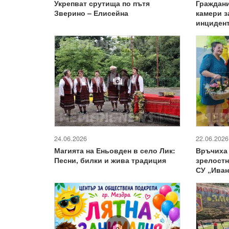
Укрепват срутища по пътя
Граждани
Зверино – Елисейна
камери з
инциден
24.06.2026
22.06.2026
Магията на Еньовден в село Лик:
Връчиха
Песни, билки и жива традиция
зрелостн
СУ „Иван