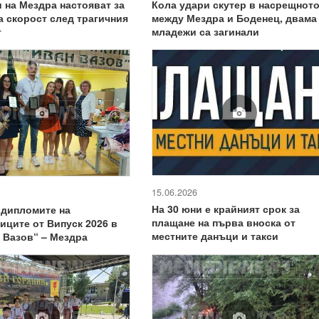
 на Мездра настояват за
Кола удари скутер в насрещнот
а скорост след трагичния
между Мездра и Боденец, двама
т
младежи са загинали
15.06.2026
На 30 юни е крайният срок за
 дипломите на
плащане на първа вноска от
иците от Випуск 2026 в
местните данъци и такси
 Вазов“ – Мездра