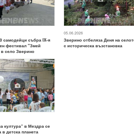
05.06.2026
0 самодейци събра IX-я
Зверино отбеляза Деня на селот
ен фестивал "Змей
с историческа възстановка
 в село Зверино
за култура“ в Мездра се
 в детска планета