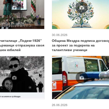
30.06.2026
 читалище „Подем-1926“
Община Мездра подписа догово
ърманци отпразнува своя
за проект за подкрепа на
ишен юбилей
талантливи ученици
26.06.2026