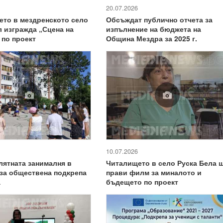
20.07.2026
то в мездренското село
Обсъждат публично отчета за
 изгражда „Сцена на
изпълнение на бюджета на
 по проект
Община Мездра за 2025 г.
10.07.2026
лятната занималня в
Читалището в село Руска Бела 
за обществена подкрепа
прави филм за миналото и
а
бъдещето по проект